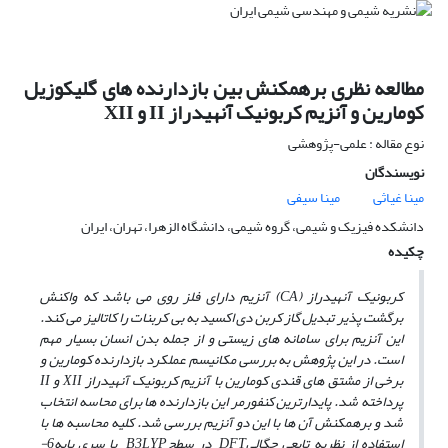
مطالعه نظری برهمکنش بین بازدارنده های گلیکوزیل
کومارین و آنزیم کربونیک آنهیدراز II و XII
نوع مقاله : علمی-پژوهشی
نویسندگان
مینا غیاثی
مینا سیفی
دانشکده فیزیک و شیمی، گروه شیمی، دانشگاه الزهرا، تهران، ایران
چکیده
کربونیک آنهیدراز (CA) آنزیم دارای فلز روی می­ باشد که واکنش
برگشت ­پذیر تبدیل گاز کربن دی اکسید به بی­ کربنات را کاتالیز می­ کند.
این آنزیم برای سامانه­ های زیستی و از جمله بدن انسان بسیار مهم
است. در این پژوهش به بررسی مکانیسم عملکرد بازدارنده کومارین و
برخی از مشتق­ های قندی کومارین‌ با آنزیم کربونیک آنهیدراز XII و II
پرداخته شد. پایدارترین کنفورمر این بازدارنده­ ها برای محاسه انتخاب
شد و برهم­کنش آن­ ها با این دو آنزیم بررسی شد. کلیه محاسبه­ ها با
استفاده از نظریه تابعی چگالیDFT در سطحB3LYP با سری پایه6-