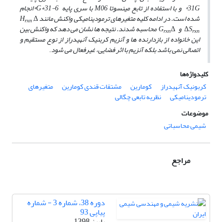
31G* و با استفاده از تابع مینسوتا M06 با سری پایه 6-31+G*انجام
شده است. در ادامه کلیه متغیرهای ترمودینامیکی واکنش مانند ∆H
°,
rxn
∆S
° و ∆G
° محاسبه شدند. نتیجه­ ها نشان می­ دهد که واکنش بین
rxn
rxn
این خانواده از بازدارنده ها و آنزیم کربنیک آنهیدراز از نوع مستقیم و
اتصالی نمی ­باشد بلکه آنزیم با اثر فضایی، غیرفعال می ­شود
.
کلیدواژه‌ها
کربونیک آنهیدراز
کومارین
مشتقات قندی کومارین
متغیرهای
ترمودینامیکی
نظریه تابعی چگالی
موضوعات
شیمی محاسباتی
مراجع
دوره 38، شماره 3 - شماره
پیاپی 93
پاییز 1398