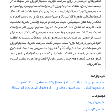
متغیرهای اثرگذار بر روی سرعت تجزیه سدیم لوریل اتر
سولفات
از
جمله دما، زمان
، غلظت سدیم لوریل اتر سولفات، سدیم هیدروکسید و
سدیم هیپوکلریت، میزان تجزیه سدیم لوریل اتر سولفات با استفاده از
کروماتوگرافی مایع با کارایی بالا و تیتراسیون دو فازی به­ دست آمد
و با
کمک رابطه­ های سینتیکی، ثابت سرعت و مرتبه واکنش تجزیه محاسبه
شد. نتیجه­ ها نشان داد که سرعت تجزیه سدیم لوریل
اتر سولفات
نسبت به غلظت سدیم هیدروکسید و سدیم هیپوکلریت از درجه اول
است. از سویی سرعت تجزیه سدیم لوریل اتر سولفات نسبت به غلظت
خودش نیز از درجه اول است. سپس ثابت سرعت تجزیه سدیم لوریل
اتر سولفات در سه دمای 4، 20 و 47 درجه سلسیوس به­ دست آمد. این
نتیجه­ ها می­ تواند در انتخاب شرایطی که منجر به افزایش طول عمر
فراورده می­ شود و هم چنین تعیین تاریخ انقضای فراورده سفید کننده
به­ کار رود.
کلیدواژه‌ها
سدیم لوریل اتر سولفات
تجزیه فعال کننده سطحی
ثابت سرعت
مرتبه‌ی واکنش
تیتراسیون دوفازی
کروماتوگرافی مایع با کارایی بالا
موضوعات
شیمی تجزیه
شیمی کاربردی