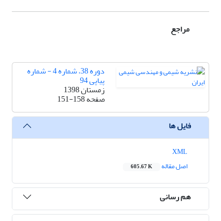
مراجع
دوره 38، شماره 4 - شماره
پیاپی 94
زمستان 1398
صفحه
151-158
فایل ها
XML
اصل مقاله
605.67 K
هم رسانی