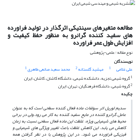
مطالعه متغیرهای سینتیکی اثرگذار در تولید فراورده
های سفید کننده گرانرو به منظور حفظ کیفیت و
افزایش طول عمر فراورده
نوع مقاله : علمی-پژوهشی
نویسندگان
1
2
1
علی غلامی
مهشید گلستانه
محمد سعید صانعی طاهری
1
گروه شیمی تجزیه، دانشکده شیمی، دانشگاه کاشان، کاشان، ایران
2
گروه شیمی، دانشگاه فرهنگیان، تهران، ایران
چکیده
سدیم لوریل اتر سولفات
ماده فعال کننده سطحی است که به عنوان
عامل گرانرو کننده در مایع سفید کننده به ­کار می رود.
ولی در برخی
محیط­ های شیمیایی ویژه، غلظت این ماده فعال سطحی نسبت به زمان
کاهش می یابد. این کاهش غلظت باعث
تغییر ویژگی­ های شیمیایی و
فیزیکی فراورده می­ شود. در این پژوهش با در نظر گرفتن همه