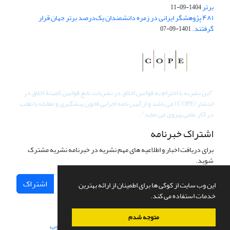
برتر
1404-09-11
۴۸۱ پژوهشگر ایرانی در زمره دانشمندان یک‌درصد برتر جهان قرار
گرفتند.
1401-09-07
"
این نشریه با احترام به قوانین اخلاق در نشریات، تابع قوانین کمیتۀ اخلاق در
انتشار (COPE) می باشد و از آیین نامه اجرایی قانون پیشگیری و مقابله با تقلب
در آثار علمی پیروی می نماید".
اشتراک خبرنامه
برای دریافت اخبار و اطلاعیه های مهم نشریه در خبرنامه نشریه مشترک
شوید.
اشتراک
این وب سایت از کوکی ها برای اطمینان از ارائه بهترین
خدمات استفاده می کند.
متوجه شدم
سامانه مدیریت نشریات علمی.
طراحی و پیاده سازی از
سیناوب