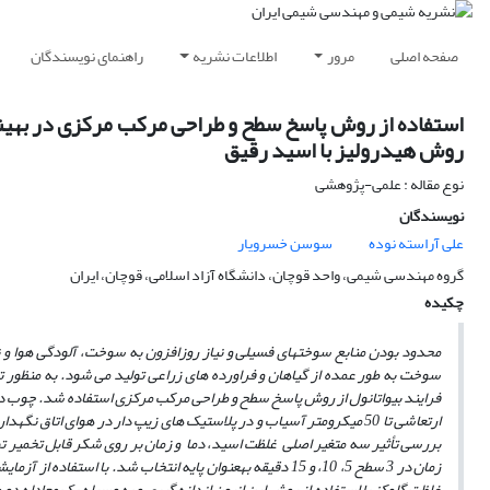
صفحه اصلی
مرور
اطلاعات نشریه
راهنمای نویسندگان
استفاده از روش پاسخ سطح و طراحی مرکب مرکزی در بهین
روش هیدرولیز با اسید رقیق
نوع مقاله : علمی-پژوهشی
نویسندگان
علی آراسته نوده
سوسن خسرویار
گروه مهندسی شیمی، واحد قوچان، دانشگاه آزاد اسلامی، قوچان، ایران
چکیده
محدود بودن منابع سوخت­های فسیلی و نیاز روزافزون به سوخت، آلودگی هوا و نی
سوخت به طور عمده از گیاهان و فراورده ­های زراعی تولید می­ شود. به منظور 
فرایند بیواتانول از روش پاسخ سطح و طراحی مرکب مرکزی استفاده شد.
چوب در
ارتعاشی
تا 50 میکرومتر آسیاب و در پلاستیک های زیپ دار در هوای اتاق نگهداری شد و سپس در دماهای معین در محلول
بررسی تأثیر سه متغیر اصلی غلظت اسید، دما و زمان بر روی شکر قابل تخمیر تولید شده دما در 3 سطح 140، 160، و 180 درجه سل
زمان در 3 سطح 5، 10، و 15 دقیقه به­عنوان پایه انتخاب شد.
غلظت گلوکز با استفاده از روش لین انیون اندازه گیری و به­ وسیله یک معادله دو