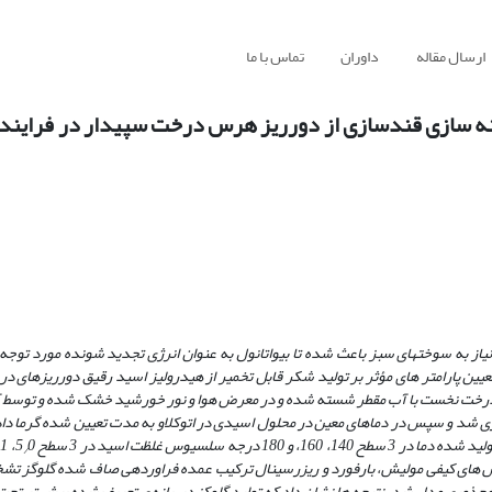
ارسال مقاله
داوران
تماس با ما
ه سازی قندسازی از دورریز هرس درخت سپیدار در فرایند بی
از به سوخت­های سبز باعث شده تا بیواتانول به­ عنوان انرژی تجدید شونده مورد توجه ق
تعیین پارامتر های مؤثر بر تولید شکر قابل تخمیر از هیدرولیز اسید رقیق دورریزهای د
خت نخست با آب مقطر شسته شده و در معرض هوا و نور ­خورشید خشک شده و توسط
اسیدی در اتوکلاو به مدت تعیین شده گرما داد
سیوس غلظت اسید در 3 سطح 5
0، 1 ، و 5
/
 با استفاده از آزمایش­ های کیفی مولیش، بارفورد و ریزرسینال ترکیب عمده فراورده­ی صاف شده گلوگ
 مجذوری مدل شد. نتیجه­ ها نشان داد که تولید گلوکز در بازه ی تعریف شده بیش ­تر تحت 