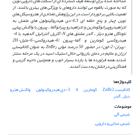
شناخته شده برای توسعه طیف گسترده ای از اسکلت های دارویی نوین
که به صورت بالقوه می­ توانند داروهای با ویژگی­ های بهتری باشند، از
اهمیت بالایی برخوردار است.در این پژوهش تعدادی از هتروسیکل ­های
نوین چهار و پنج حلقه­ ای 4،3-دی هیدروکینولون­ های متصل به
تتراهیدروپیرانوکومارین و تتراهیدرو پیرانوآلفا ـ پیرون با واکنش پیاپی
ناوناگل هترو دیلز ـ آلدر مشتق­ های N-آکریل آنترانیل آلدهید با 4-
هیدروکسی کومارین و آلفا-پیرون (4-هیدروکسی-6-متیل-2H
-پیران-2-اون) در حضور 50 درصد مولی ZnBr
به ­عنوان کاتالیستی
2
ارزان و ملایم در دمای بازروانی حلال استیک اسید در یک مرحله سنتز
شدند.همه فراورده­ ها با بازده بسیار خوب و همچنین ناحیه ­گزینی و
فضاگزینی درخشان به­ دست آمدند.
کلیدواژه‌ها
کاتالیست ZnBr2‌
کومارین
4
3-دی هیدروکینولون
واکنش هترو
دیلز ـ آلدر
موضوعات
شیمی آلی
شیمی غذایی و دارویی