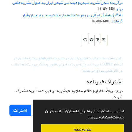
برگزیده شدن نشریه شیمی و مهندسی شیمی ایران به عنوان نشریه علمی
برتر
1404-09-11
۴۸۱ پژوهشگر ایرانی در زمره دانشمندان یک‌درصد برتر جهان قرار
گرفتند.
1401-09-07
"
این نشریه با احترام به قوانین اخلاق در نشریات، تابع قوانین کمیتۀ اخلاق در
انتشار (COPE) می باشد و از آیین نامه اجرایی قانون پیشگیری و مقابله با تقلب
در آثار علمی پیروی می نماید".
اشتراک خبرنامه
برای دریافت اخبار و اطلاعیه های مهم نشریه در خبرنامه نشریه مشترک
شوید.
اشتراک
این وب سایت از کوکی ها برای اطمینان از ارائه بهترین
خدمات استفاده می کند.
متوجه شدم