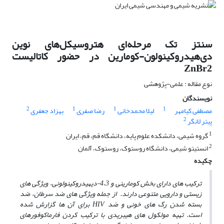
سنتز تک مرحله‌ای هتروسیکل‌های نوین
دی‌هیدروکینولون-کومارین در حضور کاتالیست
ZnBr2
نوع مقاله : علمی-پژوهشی
نویسندگان
2
1
1
1
مصطفی کیامهر
لیلا محمدخانی
رضا صفری
بهزاد جعفری
2
پیتر لانگر
1
گروه شیمی، دانشکده علوم پایه، دانشگاه قم، قم، ایران
2
انستیتو شیمی، دانشگاه روستوک، روستوک، آلمان
چکیده
ترکیب­ های دارای بخش کومارینی و 4،3-دی­هیدروکینولونی، ویژگی­ های
زیستی و دارویی متنوعی دارند. از جمله ویژگی ­های ضد سرطان، ضد
بسته شدن رگ­ های خونی و ضد HIV برای آن­ ها گزارش شده
است. تهیه مولکول­ های هیبریدی با ترکیب کردن فارماکوفورهای