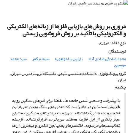
مروری بر روش‌های بازیابی فلزها از زباله‌های الکتریکی
و الکترونیکی با تأکید بر روش فروشویی زیستی
نوع مقاله : مروری
نویسندگان
محمد صادقی صادق آباد
نازنین بهاءلو هوره
سیما نیکفر
سید محمد
موسوی
گروه بیوتکنولوژی، دانشکده مهندسی شیمی، دانشگاه تربیت مدرس، تهران،
ایران
چکیده
با پیشرفت و صنعتی شدن جامعه­ ها، تقاضا برای فلزهای سنگین رو به
افزایش است، این در حالی است که معدن­ های سنگ معدن غنی از این
فلزها رو به کاهش گذاشته‌اند. امروزه منبع­ های ثانویه دیگری که دارای
عیار بالاتری از این فلزها هستند موردتوجه قرارگرفته‌اند، ازجمله
کاتالیست‌های فرسوده، خاکسترهای بادی، لجن آبکاری و مهم‌ترین آن‌ها
زباله‌های الکتریکی و الکترونیکی. بازیابی فلزهای سنگین از این منابع