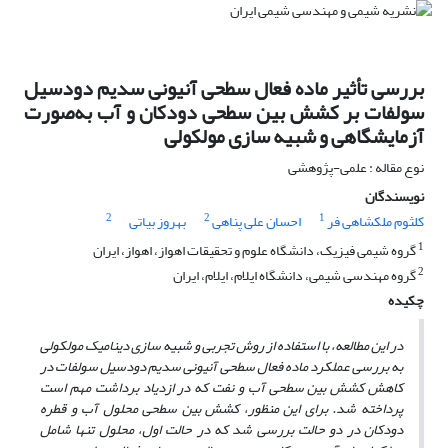
بررسی تأثیر ماده فعال سطحی آنیونی سدیم دودسیل
سولفات بر کشش بین سطحی دودکان و آب به‌صورت
آزمایشگاهی و شبیه سازی مولکولی
نوع مقاله : علمی-پژوهشی
نویسندگان
2
2
1
کلثوم ملکشاهی فر
احسان علی پناهی
بهروز بیاتی
1
گروه شیمی فیزیک، دانشگاه علوم و تحقیقات اهواز، اهواز، ایران
2
گروه مهندسی شیمی، دانشگاه ایلام، ایلام، ایران
چکیده
در این مطالعه، با استفاده از روش تجربی و شبیه سازی دینامیک مولکولی
به بررسی عملکرد ماده فعال سطحی
آنیونی سدیم دودسیل سولفات در
کاهش کشش ب
ی
ن سطحی آب و نفت که در ازد
ی
اد برداشت مهم است
پرداخته شد.
برای ا
ی
ن منظور، کشش بین سطحی محلول آب و قطره
دودکان در دو حالت بررسی شد که در حالت اول، محلول
تنها شامل