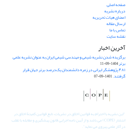
صفحه اصلی
درباره نشریه
اعضای هیات تحریریه
ارسال مقاله
تماس با ما
نقشه سایت
آخرین اخبار
برگزیده شدن نشریه شیمی و مهندسی شیمی ایران به عنوان نشریه علمی
برتر
1404-09-11
۴۸۱ پژوهشگر ایرانی در زمره دانشمندان یک‌درصد برتر جهان قرار
گرفتند.
1401-09-07
"
این نشریه با احترام به قوانین اخلاق در نشریات، تابع قوانین کمیتۀ اخلاق در
انتشار (COPE) می باشد و از آیین نامه اجرایی قانون پیشگیری و مقابله با تقلب
در آثار علمی پیروی می نماید".