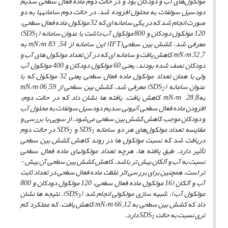
مولکول‌های آب و دودکان بود و در حالت دوم ماده فعال سطحی سدیم
دودسیل سولفات به محلول افزوده شد
. در حالت دوم سامانه­ها به دو
صورت انجام شد که در
ی
کی سامانه­ ای که 32 مولکول ماده فعال سطحی،
120 مولکول دودکان و 800 مولکول آب داشت با عنوان سامانه (
SDS
)
1
معرفی شد، کشش بین سطحی(
IFT
) ا
ی
ن سامانه از
54
83
mN/m
به
/
7 کاهش
32
mN/m
ی
افت و سامانه­ ای که در آن تعداد مولکول­ های آب و
/
دودکان نصف شده بودند،
ی
عنی 60 مولکول دودکان و 400 مولکول آب
ولی با همان تعداد مولکول ماده فعال سطحی
ی
عنی 32 مولکول که با
عنوان سامانه (
SDS
) معرفی شد، کشش بین سطحی از
59
06
mN/m
/
2
به
8 کاهش
28
mN/m
ی
افت.
ی
افته ­ها نشان داد که در حالت دوم،
/
افزودن ماده فعال سطحی آنیونی سدیم دودسیل سولفات به محلول آب
و دودکان موجب کاهش کشش
بین سطحی می‌شود، از سویی با بررسی و
مقایسه تعداد مولکول‌های هر دو سامانه
SDS
و
SDS
در حالت دوم
2
1
در
ی
افت شد
که نسبت مولکول ­ها در روند کاهش کشش بین سطحی
تأثیر دارد. طبق
ی
افته ها، هرچه تعداد مولکول­های ماده فعال سطحی
نسبت به آب و آلکان بیش­ تر باشد، کاهش کشش بین سطحی آن بیش ­
تر است. همچن
ی
ن برای بررسی اثر غلظت ماده فعال سطحی در تعداد ثابت
آب و آلکان (16 مولکول ماده فعال سطحی، 120 مولکول دودکان و
800
مولکول آب)، شبیه سازی مولکولی انجام شد (SDS
). نتیجه­ ها نشان
3
داد که کشش بین سطحی به mN/m 66
12 کاهش یافت. که عملکرد کم
/
­تری نسبت به حالت SDS
دارد.
1