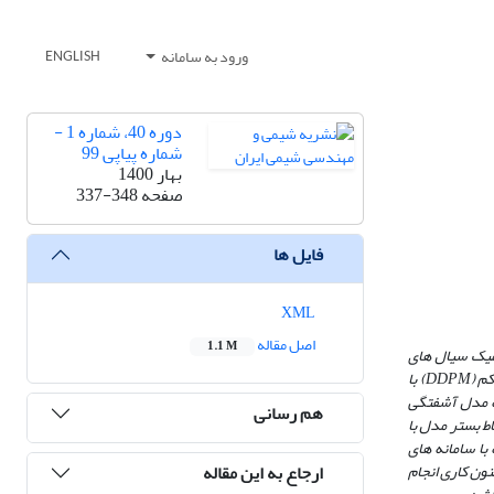
ورود به سامانه
ENGLISH
دوره 40، شماره 1 -
شماره پیاپی 99
بهار 1400
صفحه
337-348
فایل ها
XML
اصل مقاله
1.1 M
نامیک سیال­ های
18 در حالت سه بعدی بررسی شده و نتیجه ­های به­ دست آمده از نرم افزار با داده های آزمایشگاهی مقایسه شدند. مدل فاز گسسته متراکم (DDPM) با
 که مدل آشفتگی
هم رسانی
اط بستر مدل با
 با سامانه­ های
ارجاع به این مقاله
نون کاری انجام