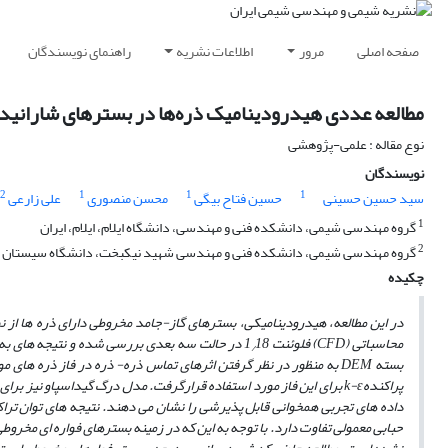
صفحه اصلی
مرور
اطلاعات نشریه
راهنمای نویسندگان
مطالعه عددی هیدرودینامیک ذره‌ها در بسترهای شارانیده مخروط
نوع مقاله : علمی-پژوهشی
نویسندگان
2
1
1
1
سید حسین حسینی
حسین فتاح بیگی
محسن منصوری
علی زارعی
1
گروه مهندسی شیمی، دانشکده فنی و مهندسی، دانشگاه ایلام، ایلام، ایران
2
گروه مهندسی شیمی، دانشکده فنی و مهندسی شهید نیکبخت، دانشگاه سیستان و ب
چکیده
در این مطالعه، هیدرودینامیکی، بسترهای گاز-جامد مخروطی دارای ذره­ ها از نوع گلدارت D و B با قطرهای به ترتی
محاسباتی (CFD) فلوئنت 1
/
بسته DEM به منظور در نظر گرفتن اثرهای تماس ذره- ذره در فاز ذره
پراکندهk-ԑ برای این فاز مورد استفاده قرارگرفت. مدل درگ گیداسپاو نی
داده های تجربی همخوانی قابل پذیرشی را نشان می دهند. نتیجه­ های توان تراک
حبابی معمولی تفاوت دارد. با توجه به این­ که در زمینه بسترهای فواره ای مخروط