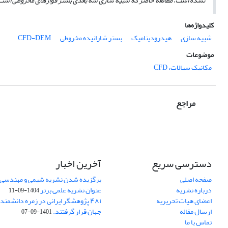
نشده است، مطالعه حاضر که شبیه سازی سه بعدی بستر فواره­ای مخروطی است می تواند مبنای خ
کلیدواژه‌ها
شبیه سازی
هیدرودینامیک
بستر شارانیده مخروطی
CFD-DEM
موضوعات
مکانیک سیالات، CFD
مراجع
دسترسی سریع
آخرین اخبار
صفحه اصلی
برگزیده شدن نشریه شیمی و مهندسی ش
درباره نشریه
عنوان نشریه علمی برتر
1404-09-11
اعضای هیات تحریریه
۴۸۱ پژوهشگر ایرانی در زمره دانشمن
ارسال مقاله
جهان قرار گرفتند.
1401-09-07
تماس با ما