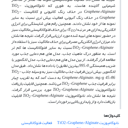
شیمیایی آلاینده هاست. به طوری که نانوکامپوزیت TiO
-
2
Graphene/Alginate در حذف رنگ کاتیونی و کاتالیست TiO
-
2
Graphene در حذف رنگ آنیونی، فعالیت بیش ­تری نسبت به سایر
نمونه­ ها از خود نشان دادند. همچنین رقم های شایستگی برای انرژی
الکتریکی به ازای
هر مرتبه
(E
) برای حذف فتوکاتالیستی مالاکیت سبز
EO
در حضور نمونه های تهیه شده مورد ارزیابی قرار گرفت. نتیجه­ ها نشان
داد میزان انرژی الکتریکی مصرفی یرای حذف مالاکیت سبز با استفاده از
TiO
-Graphene/Alginate نسبت به سایر فتوکاتالیست­ ها کم ­تر
2
است. به منظور درک ماهیت جذب، مدل های هم دمایی جذب مورد
مطالعه قرار گرفتند. از بین مدل های هم دمایی جذب، مدل لانگمویر با
ضریب همبستگی 995/0 بهترین تطابق را با داده ها نشان داد. طبق مدل
لانگمویر، بیش ­ترین ظرفیت جذب مالاکیت سبز به وسیله جاذب TiO
-
2
Graphene/Alginate، mg/g 45/86 به دست آمد که به تقریب چهار
برابر ظرفیت جذب TiO
-Graphene می باشد. همچنین قابلیت بازیافت
2
نانوکامپوزیت TiO
-Graphene/Alginate مورد بررسی قرار گرفت.
2
نتیجه­ ها نشان داد نانوکامپوزیت TiO
-Graphene/Alginate قابلیت
2
بازیافت دارد و از پایداری بالایی برخوردار است.
کلیدواژه‌ها
نانوکامپوزیت TiO2-Graphene/Alginate
فعالیت فتوکاتالیستی