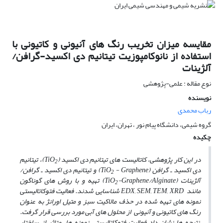
مقایسه میزان تخریب رنگ های آنیونی و کاتیونی با
استفاده از نانوکامپوزیت تیتانیم دی اکسید-گرافن/
آلژینات
نوع مقاله : علمی-پژوهشی
نویسنده
رباب محمدی
گروه شیمی، دانشگاه پیام نور ، تهران، ایران
چکیده
در این کار پژوهشی، کاتالیست ­های تیتانیم دی اکسید (TiO
)، تیتانیم
2
دی اکسید ـ گرافن (TiO
- Graphene) و تیتانیم دی اکسید ـ گرافن/
2
آلژینات (TiO
-Graphene/Alginate) تهیه و با روش ­های گوناگون
2
مانند EDX, SEM, TEM, XRD شناسایی شدند. فعالیت فتوکاتالیستی
نمونه های تهیه شده در حذف مالاکیت سبز و متیل اورانژ به عنوان
رنگ­ های کاتیونی و آنیونی از محلول ­های آبی مورد بررسی قرار گرفت.
نتیجه­ ها نشان داد فعالیت فتوکاتالیستی نمونه­ ها، متاثر از ساختار