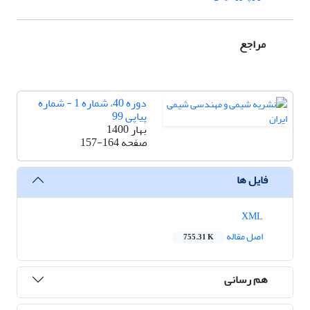
مراجع
دوره 40، شماره 1 - شماره
پیاپی 99
بهار 1400
صفحه
157-164
فایل ها
XML
اصل مقاله
755.31 K
هم رسانی