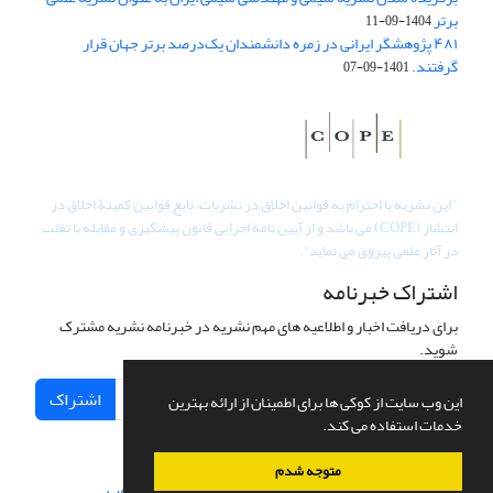
برتر
1404-09-11
۴۸۱ پژوهشگر ایرانی در زمره دانشمندان یک‌درصد برتر جهان قرار
گرفتند.
1401-09-07
"
این نشریه با احترام به قوانین اخلاق در نشریات، تابع قوانین کمیتۀ اخلاق در
انتشار (COPE) می باشد و از آیین نامه اجرایی قانون پیشگیری و مقابله با تقلب
در آثار علمی پیروی می نماید".
اشتراک خبرنامه
برای دریافت اخبار و اطلاعیه های مهم نشریه در خبرنامه نشریه مشترک
شوید.
اشتراک
این وب سایت از کوکی ها برای اطمینان از ارائه بهترین
خدمات استفاده می کند.
متوجه شدم
سامانه مدیریت نشریات علمی.
طراحی و پیاده سازی از
سیناوب