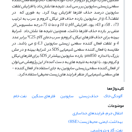
سطحی زیستی ساپونین بررسی شد. نتیجه­ ها نشان داد با افزایش غلظت
ساپونین درصد حذف فلزها افزایش پیدا کرد. به­ طوری که در
غلظتg/L3 از ساپونین بازده حذف فلز نیکل، کروم و سرب به ترتیب
73% ، 58% و 43% بود. افزایش pH تا 10 و دما تا 75 درجه سلسیوس اثر
منفی بر بازده حذف فلزها داشت. همچنین نتیجه­ ها نشان داد شرایط
بهینه برای حذف فلزهای نیکل، کروم و سرب دمای ºC25، pH برابر عدد
4 و غلظت فعال کننده سطحی زیستی ساپونین g/L3 می­ باشد. در
مقایسه با فعال­ کننده سطحی شیمیایی SDS در شرایط بهینه و در مش
بزرگ با اندازه
µm850
بازده ساپونین بیش­تر از SDS برای فلزهای نیکل
و کروم بود. با توجه به نتیجه­ های به دست آمده از این پژوهش می توان
از فعال­ کننده سطحی زیستی ساپونین به­ جای استفاده از فعال­ کننده ­
های سطحی شیمیایی از منظر فرایند های زیست محیطی استفاده کرد.
کلیدواژه‌ها
آلودگی خاک
حذف زیستی
ساپونین
فلزهای سنگین
نفت خام
موضوعات
انتقال جرم، فرایندهای جداسازی
بهداشت، ایمنی، محیط زیست (HSE)
نفت، گاز و پتروشیمی