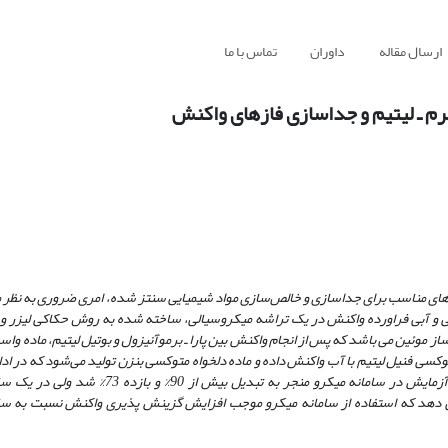
ارسال مقاله
داوران
تماس با ما
رم ـ لیتیم و جداسازی فازهای واکنش
نه­ های مناسب برای جداسازی و خالص‌سازی مواد شیمیایی سنتز شده، امری ضروری به نظر
ی و آبی فراورده واکنش در یک تراشه میکروسیالی، ساخته شده به روش حکاکی لیزر و 
از موئین می باشد که پس از انجام واکنش
بین پارا ـ برموآنیزول و بوتیل لیتیم، ماده واس
وکسی فنیل لیتیم با آب واکنش داده و ماده دلخواه متوکسی بنزن تولید می‌شود که در ادام
انجام آزمایش در سامانه میکرو منجر به تبدیل بیش از 90% 
به­ دست­ آمد. نتیجه­ ها نشان می دهد که استفاده از سامانه میکرو موجب افزایش گزینش پذیری واکنش نسبت ب