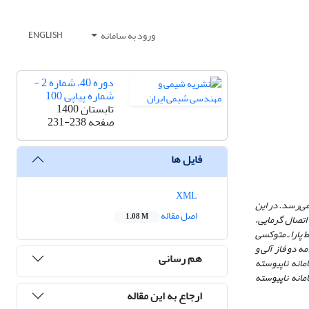
ورود به سامانه
ENGLISH
دوره 40، شماره 2 -
شماره پیاپی 100
تابستان 1400
صفحه
231-238
فایل ها
XML
 می‌رسد.
در این
اصل مقاله
1.08 M
اتصال گرمایی،
ط پارا ـ متوکسی
ه دو فاز آلی و
هم رسانی
و بازده 73% شد ولی در یک سامانه ناپیوسته
ه سامانه ناپیوسته
ارجاع به این مقاله