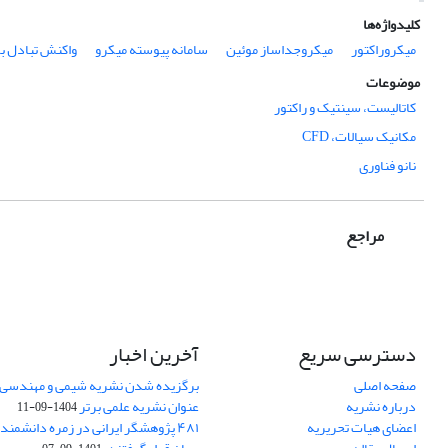
کلیدواژه‌ها
میکروراکتور
میکروجداساز موئین
سامانه پیوسته میکرو
واکنش تبادل برم
موضوعات
کاتالیست، سینتیک و راکتور
مکانیک سیالات، CFD
نانو فناوری
مراجع
دسترسی سریع
آخرین اخبار
صفحه اصلی
برگزیده شدن نشریه شیمی و مهندسی ش
درباره نشریه
عنوان نشریه علمی برتر
1404-09-11
اعضای هیات تحریریه
۴۸۱ پژوهشگر ایرانی در زمره دانشمن