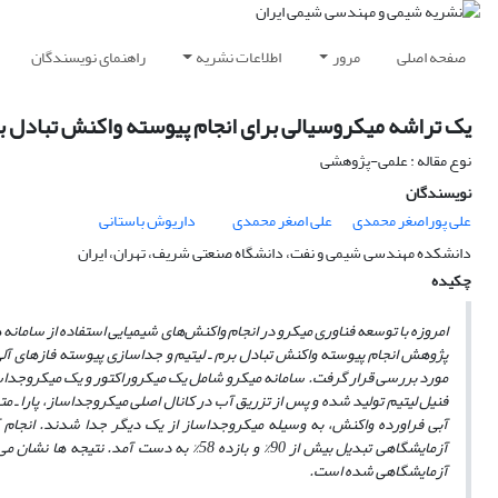
صفحه اصلی
مرور
اطلاعات نشریه
راهنمای نویسندگان
یک تراشه میکروسیالی برای انجام پیوسته واکنش تبادل ب
نوع مقاله : علمی-پژوهشی
نویسندگان
علی پوراصغر محمدی
علی اصغر محمدی
داریوش باستانی
دانشکده مهندسی شیمی و نفت، دانشگاه صنعتی شریف، تهران، ایران
چکیده
امروزه با توسعه فناوری میکرو در انجام واکنش‌های شیمیایی استفاده از ساما
پژوهش انجام پیوسته واکنش تبادل برم ـ لیتیم و جداسازی پیوسته فازهای آل
مورد بررسی قرار گرفت.
سامانه میکرو شامل یک میکروراکتور و یک میکروجداس
فنیل لیتیم تولید شده و پس از
تزریق آب در کانال اصلی میکروجداساز، پارا ـ مت
آبی فراورده واکنش، به وسیله میکروجداساز از یک­ دیگر جدا شدند.
آزمایشگاهی تبدیل بیش از 90% و بازده 58% 
آزمایشگاهی شده است.