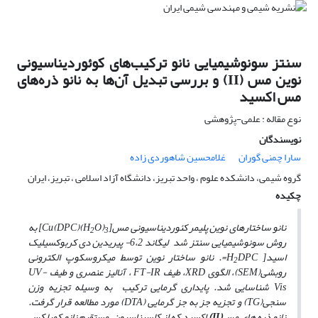
سنتز سونوشیمیایی نانو ترکیب‌های کوئوردیناسیونی
نوین مس (II) و بررسی تبدیل آن‌ها به نانو ذره‌های
مس اکسید
نوع مقاله : علمی-پژوهشی
نویسندگان
سارا چمنی گوران
غلامحسین شاهوردی زاده
گروه شیمی، دانشکده علوم ، واحد تبریز، دانشگاه آزاد اسلامی ، تبریز، ایران
چکیده
نانو ساختارهای نوین پلیمر کئوردیناسیونی مس
[Cu(DPC)(H
O)
]
به
2
3
روش سونوشیمیایی سنتز شد
لیگاند
6،2-
پیریدین دی کربوکسیلیک
اسید
[
H
DPC=
. نانو ساختار نوین توسط میکروسکوپ الکترونی
2
روبشی(
SEM
)،
الگوی
XRD
، طیف
FT-IR
، آنالیز عنصری و طیف
UV-
Vis
شناسایی شد. پایداری گرمایی ترکیب به­ وسیله تجزیه وزن
سنجی
(TG)
و تجزیه جز به جز گرمایی
(DTA)
مورد مطالعه قرار گرفت.
نانو ذره­ های
مس
(II)
اکسید
که
از کلسیناسیون مستقیم نانو کمپلکس