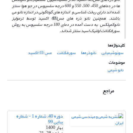
­ها در دماهای 450، 500، 550 و 600 درجه سلسیوس در جو هوا سنتز
شده ­اند دارای ریخت شناسی و اندازه­ های گوناگونی در اندازه نانو می
باشند. همچنین نانو ذره­ های
مس
(II)
اکسید
توسط ترمولیز
نانوکمپلکس به­ دست آمده در دمای 180 درجه سلسیوس به روش
سورفکتانت اولئیک اسید سنتز شداند.
کلیدواژه‌ها
سونوشیمیایی
نانوذره‌ها
سورفکتانت
مس (II) اکسید
موضوعات
نانو شیمی
مراجع
دوره 40، شماره 1 - شماره
پیاپی 99
بهار 1400