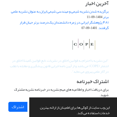
آخرین اخبار
برگزیده شدن نشریه شیمی و مهندسی شیمی ایران به عنوان نشریه علمی
برتر
1404-09-11
۴۸۱ پژوهشگر ایرانی در زمره دانشمندان یک‌درصد برتر جهان قرار
گرفتند.
1401-09-07
"
این نشریه با احترام به قوانین اخلاق در نشریات، تابع قوانین کمیتۀ اخلاق در
انتشار (COPE) می باشد و از آیین نامه اجرایی قانون پیشگیری و مقابله با تقلب
در آثار علمی پیروی می نماید".
اشتراک خبرنامه
برای دریافت اخبار و اطلاعیه های مهم نشریه در خبرنامه نشریه مشترک
شوید.
اشتراک
این وب سایت از کوکی ها برای اطمینان از ارائه بهترین
خدمات استفاده می کند.