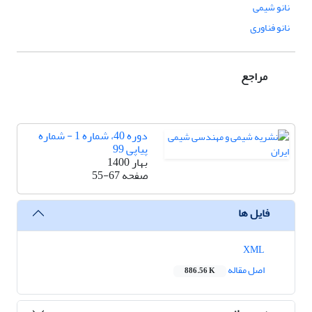
نانو شیمی
نانو فناوری
مراجع
دوره 40، شماره 1 - شماره
پیاپی 99
بهار 1400
صفحه
55-67
فایل ها
XML
اصل مقاله
886.56 K