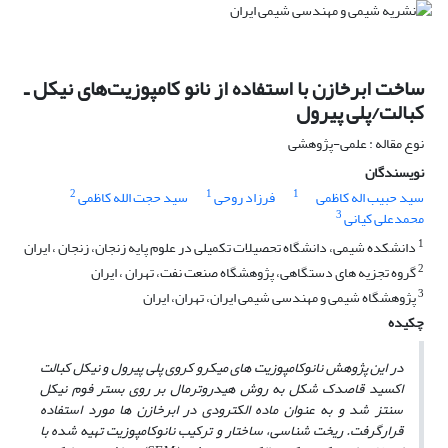
ساخت ابرخازن با استفاده از نانو کامپوزیت‌های نیکل ـ
کبالت/پلی پیرول
نوع مقاله : علمی-پژوهشی
نویسندگان
2
1
1
سید حبیب اله کاظمی
فرزاد روحی
سید حجت الله کاظمی
3
محمدعلی کیانی
1
دانشکده شیمی، دانشگاه تحصیلات تکمیلی در علوم پایه زنجان، زنجان ، ایران
2
گروه تجزیه های دستگاهی، پژوهشگاه صنعت نفت، تهران ، ایران
3
پژوهشگاه شیمی و مهندسی شیمی ایران، تهران، ایران
چکیده
در این پژوهش نانوکامپوزیت های­ میکرو کروی پلی­ پیرول و نیکل کبالت
اکسید قاصدک شکل به روش هیدروترمال بر روی بستر فوم نیکل
سنتز شد و به عنوان ماده الکترودی در ابرخازن­ ها مورد استفاده
قرارگرفت. ریخت شناسی، ساختار و ترکیب نانوکامپوزیت تهیه شده با