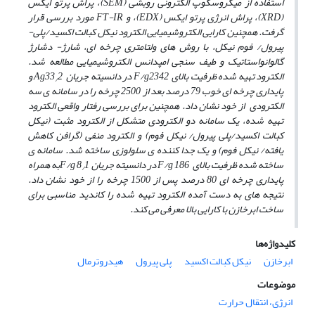
استفاده از میکروسکوپ الکترونی روبشی (SEM)، پراش پرتو ایکس
(XRD)، پراش انرژی پرتو ایکس (EDX)، و FT-IR مورد بررسی قرار
گرفت. همچنین کارایی الکتروشیمیایی الکترود نیکل کبالت اکسید/پلی­
پیرول/ فوم نیکل، با روش­ های ولتامتری چرخه­ ای، شارژ- دشارژ
گالوانواستاتیک و طیف سنجی امپدانس الکتروشیمیایی مطالعه شد.
الکترود تهیه شده ظرفیت بالای F/g2342 در دانسیته جریان Ag33
2 و
/
پایداری چرخه ­ای خوب 79 درصد بعد از 2500 چرخه را در سامانه­ ی سه
الکترودی از خود نشان داد. همچنین برای بررسی رفتار واقعی الکترود
تهیه شده، یک سامانه دو الکترودی متشکل از الکترود مثبت (نیکل
کبالت اکسید/پلی ­پیرول/ نیکل فوم) و الکترود منفی (گرافن کاهش
یافته/ نیکل فوم) و یک جدا کننده­ ی سلولوزی ساخته شد. سامانه­ ی
ساخته شده ظرفیت بالای F/g 186 در دانسیته جریان F/g 8
1به همراه
/
پایداری چرخه ای 80 درصد پس از 1500 چرخه را از خود نشان داد.
نتیجه­ های به­ دست آمده الکترود تهیه شده را کاندید مناسبی برای
ساخت ابرخازن با کارایی بالا معرفی می کند.
کلیدواژه‌ها
ابرخازن
نیکل کبالت اکسید
پلی پیرول
هیدروترمال
موضوعات
انرژی، انتقال حرارت