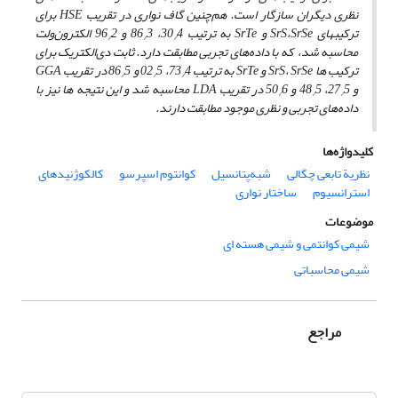
نظری دیگران سازگار است. هم‌چنین گاف نواری در تقریب HSE برای
ترکیب­های SrS،SrSe و SrTe به ترتیب 30
4، 86
3 و 96
2 الکترون‌ولت
/
/
/
محاسبه شد، که با داده‌های تجربی مطابقت دارد. ثابت دی‌الکتریک برای
ترکیب­ ها SrS، SrSe و SrTe به ترتیب 73
4، 02
5 و 86
5 در تقریب GGA
/
/
/
و 27
5، 48
5 و 50
6 در تقریب LDA محاسبه شد و این نتیجه ­ها نیز با
/
/
/
داده‌های تجربی و نظری موجود مطابقت دارند.
کلیدواژه‌ها
نظریة تابعی چگالی
شبه‌پتانسیل
کوانتوم اسپرسو
کالکوژنیدهای
استرانسیوم
ساختار نواری
موضوعات
شیمی کوانتمی و شیمی هسته ای
شیمی محاسباتی
مراجع