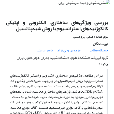
بررسی ویژگی‌های ساختاری، الکترونی و اپتیکی
کالکوژنیدهای استرانسیوم با روش شبه‌پتانسیل
نوع مقاله : علمی-پژوهشی
نویسندگان
حمداله صالحی
مژده بهروزی نژاد
یاسر حاجتی
گروه فیزیک، دانشکدۀ علوم، دانشگاه شهید چمران اهواز، اهواز، ایران
چکیده
در این مطالعه، ویژگی‌های ساختاری، الکترونی و اپتیکی کالکوژنیدهای
استرانسیوم با روش شبه‌پتانسیل در چارچوب نظریة تابعی چگالی و کد
کوانتوم اسپرسو بررسی شده است. محاسبه­ ها با تقریب‌های LDA،
GGA و HSE انجام شد. پارامترهای ساختاری محاسبه شده با داده‌های
تجربی و نظری موجود به طورکامل مطابقت دارد. نتیجه­ های به­ دست­
آمده از ساختار نواری نشان می‌دهد که این ترکیب های در فاز B1
نیم‌رساناهایی با گاف نواری غیرمستقیم هستند. گاف نواری محاسبه
شده برای ترکیب­ های در فاز B1 در تقریب‌های LDA و GGA با داده‌های