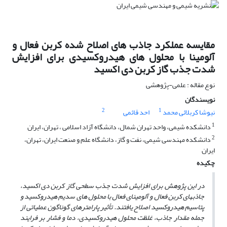
مقایسه عملکرد جاذب‏ های اصلاح شده کربن ‌فعال و
آلومینا با محلول های هیدروکسیدی برای افزایش
شدت جذب گاز کربن دی اکسید
نوع مقاله : علمی-پژوهشی
نویسندگان
2
1
نیوشا کربلائی محمد
احد قائمی
1
دانشکده شیمی، واحد تهران شمال، دانشگاه آزاد اسلامی ، تهران، ایران
2
دانشکده مهندسی شیمی، نفت و گاز، دانشگاه علم و صنعت ایران، تهران،
ایران
چکیده
در این پژوهش برای افزایش شدت جذب­­ سطحی گاز کربن ­دی ­اکسید،
جاذب­های کربن ­­فعال و آلومینای ­فعال با محلول­ های سدیم ­هیدروکسید و
پتاسیم ­هیدروکسید اصلاح یافتند. تأثیر پارامترهای گوناگون عملیاتی از
جمله مقدار جاذب، غلظت محلول هیدروکسیدی، دما و فشار بر فرایند