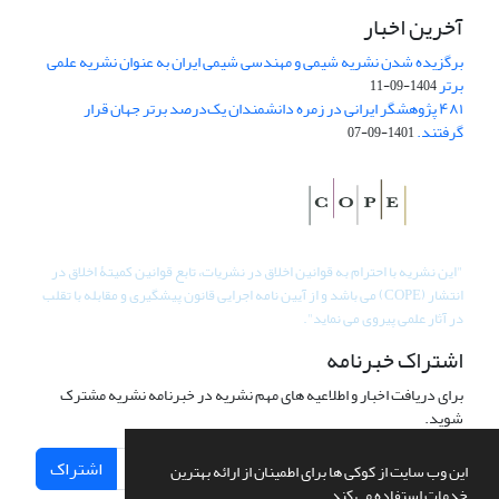
آخرین اخبار
برگزیده شدن نشریه شیمی و مهندسی شیمی ایران به عنوان نشریه علمی
برتر
1404-09-11
۴۸۱ پژوهشگر ایرانی در زمره دانشمندان یک‌درصد برتر جهان قرار
گرفتند.
1401-09-07
"
این نشریه با احترام به قوانین اخلاق در نشریات، تابع قوانین کمیتۀ اخلاق در
انتشار (COPE) می باشد و از آیین نامه اجرایی قانون پیشگیری و مقابله با تقلب
در آثار علمی پیروی می نماید".
اشتراک خبرنامه
برای دریافت اخبار و اطلاعیه های مهم نشریه در خبرنامه نشریه مشترک
شوید.
اشتراک
این وب سایت از کوکی ها برای اطمینان از ارائه بهترین
خدمات استفاده می کند.