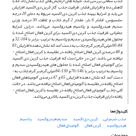
جذب سطحی بررسی شد. نتیجه­ های آزمایش ­های جذب نشان داد که با
کاهش دما و افزایش فشار، ظرفیت جذب گاز کربن ­دی­ اکسید افزایش
می ­یابد و شرایط بهینه جذب کربن ­دی ­اکسید مربوط به دمای 20 درجه
سلسیوس، فشار 6 بار، مقدار 2 گرم جاذب و غلظت 30 درصد وزنی
سدیم ­هیدروکسید و پتاسیم ­هیدروکسید می‌باشد. دراین شرایط
عملیاتی، ظرفیت جذب کربن ­دی ­اکسید برای کربن ­فعال اصلاح شده با
محلول ­های هیدروکسیدی سدیم و پتاسیم به ترتیب
برابر با 32/104 و
00/84 میلی­ گرم بر گرم جاذب به دست آمد که نشان ­دهنده افزایش 83
و 48 درصدی کربن ­فعال اصلاح ­یافته در مقایسه با کربن ­فعال اصلاح ­
نیافته می ­باشد. این در حالی است که ظرفیت جذب کربن ­دی اکسید
برای آلومینای ­فعال اصلاح شده با محلول ­های هیدروکسیدی سدیم و
پتاسیم به ترتیب برابر با 70/146 و 84/130 میلی گرم بر گرم جاذب به­
دست آمد که نشان­ دهنده افزایش 65 و 47 درصدی آلومیناهای ­فعال
اصلاح ­یافته در مقایسه با آلومینای ­فعال اصلاح ­نیافته می­ باشد. در حالت
کلی جاذب آلومینای ­فعال اصلاح یافته در مقایسه با کربن ­فعال اصلاح ­
یافته دارای ظرفیت جذب کربن ­دی­ اکسید بالاتری می‌باشد.
کلیدواژه‌ها
جذب شیمیایی
کربن دی اکسید
سدیم هیدروکسید
پتاسیم
هیدروکسید
کربن فعال
آلومینای فعال
موضوعات