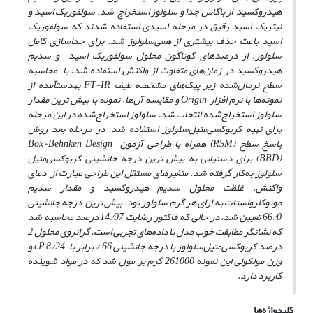
هیدروکسید از باگاس جدا و سلولوز استخراج شد. سولفوریک اسید و
نیتریک اسید رقیق در مرحله اسیدی استفاده شدند که سولفوریک
اسید باعث حذف بیش­تری از همی‌سلولوز شد. برای جداسازی کامل
سلولوز، از درصد‌های گوناگون محلول سولفوریک اسید و سدیم
هیدروکسید در زمان‌های متفاوت از واکنش استفاده شد. با محاسبه
سطح نرمال‌شده زیر پیک‌های مشخصه طیف FT-IR به­دست­آمده از
نمونه‌ها با نرم افزار Origin و مقایسه آن‌ها، نمونه با بیش ­ترین مقدار
سلولوز استخراج‌شده انتخاب شد. سلولوز استخراج‌شده در این مرحله
برای تهیه کربوکسی‌متیل‌سلولوز استفاده شد. در مرحله بعد روش
پاسخ سطح (RSM) همراه با طراحی آزمون Box-Behnken Design
(BBD) برای دستیابی به بیش ­ترین درجه جانشینی کربوکسی‌متیل
‌سلولوز به‌کار گرفته شد. متغیرهای مستقل این طراحی عبارت از دمای
واکنش، غلظت محلول سدیم هیدروکسید و مقدار سدیم
مونوکلرواستات به ازای هر گرم سلولوز بود. بیش­ ترین درجه جانشینی
66/0 تعیین شد، در حالی که فاکتور رضایت 14/97 درصد محاسبه شد
که نشانگر مطابقت خوب مدل با داده‌های تجربی است. گرانروی محلول 2
درصد کربوکسی‌متیل‌سلولوز با درجه جانشینی 66 / برابر با cP 8/24 و
وزن مولکولی این نمونه 261000 گرم بر مول شد که در مواد شوینده
کاربرد دارد.
کلیدواژه‌ها