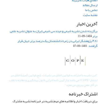
اعضای هیات تحریریه
ارسال مقاله
تماس با ما
نقشه سایت
آخرین اخبار
برگزیده شدن نشریه شیمی و مهندسی شیمی ایران به عنوان نشریه علمی
برتر
1404-09-11
۴۸۱ پژوهشگر ایرانی در زمره دانشمندان یک‌درصد برتر جهان قرار
گرفتند.
1401-09-07
"
این نشریه با احترام به قوانین اخلاق در نشریات، تابع قوانین کمیتۀ اخلاق در
انتشار (COPE) می باشد و از آیین نامه اجرایی قانون پیشگیری و مقابله با تقلب
در آثار علمی پیروی می نماید".
اشتراک خبرنامه
برای دریافت اخبار و اطلاعیه های مهم نشریه در خبرنامه نشریه مشترک