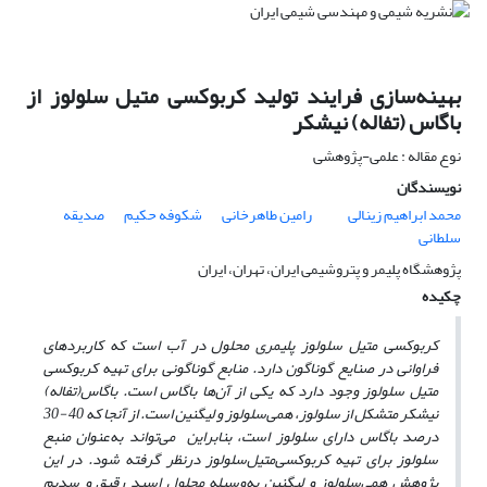
بهینه‌سازی فرایند تولید کربوکسی متیل سلولوز از
باگاس (تفاله) نیشکر
نوع مقاله : علمی-پژوهشی
نویسندگان
محمد ابراهیم زینالی
رامین طاهرخانی
شکوفه حکیم
صدیقه
سلطانی
پژوهشگاه پلیمر و پتروشیمی ایران، تهران، ایران
چکیده
کربوکسی متیل سلولوز پلیمری محلول در آب است که کاربردهای
فراوانی در صنایع گوناگون دارد. منابع گوناگونی برای تهیه کربوکسی
متیل سلولوز وجود دارد که یکی از آ‌ن‌ها باگاس است. باگاس(تفاله)
نیشکر متشکل از سلولوز، همی‌سلولوز و لیگنین است. از آنجا که 40 -30
درصد باگاس دارای سلولوز است، بنابراین می‌تواند به‌عنوان منبع
سلولوز برای تهیه کربوکسی‌متیل‌سلولوز درنظر گرفته شود. در این
پژوهش همی‌سلولوز و لیگنین به‌وسیله محلول اسید رقیق و سدیم