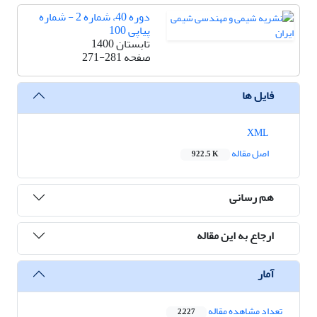
دوره 40، شماره 2 - شماره
پیاپی 100
تابستان 1400
صفحه
271-281
فایل ها
XML
اصل مقاله
922.5 K
هم رسانی
ارجاع به این مقاله
آمار
تعداد مشاهده مقاله
2,227