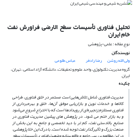
تحلیل فناوری تأسیسات سطح الارضی فراورش نفت
خام ایران
نوع مقاله : علمی-پژوهشی
نویسندگان
ولی الله روشن
رضا رادفر
عباس طلوعی
گروه مدیریت تکنولوژی، واحد علوم و تحقیقات، دانشگاه آزاد اسلامی ، تهران،
ایران
چکیده
مدیریت فناوری شامل تلاش‌هایی است مستمر در خلق فناوری، طراحی
کالاها و خدمات نوین و بازاریابی موفق آن‌ها. خلق و بهره‌برداری از
فناوری مستلزم زنجیره‌ای از رویدادها است که با اختراع شروع می‌شود
و به بازار ختم می ­شود. در پژوهش ­های پیشین مدیریت فناوری در
صنایع بالادستی نفت، کم­ تر با دید تخصصی و جامع به این بخش از
صنعت بزرگ و تأثیر­گذار نفت توجه شده است. با درک این خلا پژوهشی،
در این مطالعه بررسی جامع و واقع‌بینانه وضعیت فناوری تأسیسات سطح