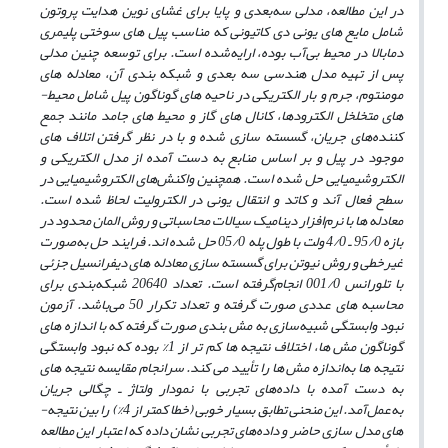
در این مطالعه، مدلی سه‌بعدی و پایا برای غشای نوین هدایت پروتون
شامل مایع­ های یونی دی کاتیونی که مناسب پیل­ های سوختی پلیمری
دمابالا در محیط بی‌آب بوده، ارایه‌شده است. برای توسعه چنین مدلی
پس از تهیه مدل هندسی
سه­ بعدی و شبکه­ بندی آن، معادله­ های
مومنتوم، جرم و بار الکتریکی در ناحیه­ های گوناگون پیل شامل محیط­
های متخلخل الکترودها، کانال­ های گاز و محیط­ های جامد مانند جمع
کننده‌های جریان، گسسته سازی شده و با در نظر گرفتن اتلاف ­های
موجود در پیل و بر اساس منابع به ­دست ­آمده از مدل الکتریکی و
الکتروشیمیایی حل شده است. همچنین واکنش‌های الکتروشیمیایی در
سطح فعال آند و کاتد و انتقال یونی در الکترولیت لحاظ شده است.
معادله ­ها با نرم‌افزار دینامیک سیالات محاسباتی و روش المان محدود در
بازه 95/0 ـ 4/0 ولت با طول پله 05/0 حل شده­ اند. فرایند حل به‌صورت
غیرخطی و روش نیوتن برای گسسته سازی معادله ­های دیفرانسیل جزئی
با تلورانس 001/0 انجام‌گرفته است. تعداد 20640 شبکه‌بندی برای
محاسبه­ های عددی صورت گرفته و تعداد تکرار 50 می‌باشد. آزمون
نبود وابستگی شبیه‌سازی به مش بندی صورت گرفته که با اندازه­ های
گوناگون مش­ ها، اختلاف نتیجه­ ها کم ­تر از 1% بوده که نبود وابستگی
نتیجه ­ها به‌اندازه مش ­ها را تأیید می­ کند. سرانجام مقایسه نتیجه­ های
به­ دست­ آمده با داده‌های تجربی با نمودار ولتاژ ـ چگالی جریان
به‌عمل‌آمد. این منحنی تطابق بسیار خوبی (خطا کم­تر از 4%) را بین نتیجه­
های مدل ­سازی حاضر و داده‌های تجربی نشان داده که اعتبار این مطالعه