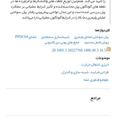
را تأیید می­ کند. همچنین توزیع غلظت­ های واکنشگرها و فراورده ­ها در
نقطه­ های گوناگون پیل محاسبه‌شده و تأثیر شرایط عملیاتی بر عملکرد
پیل بررسی شده است و این مدل توانایی پیش‌بینی رفتار پیل سوختی
غشای پلیمری دما بالا را در شرایط گوناگون عملیاتی دارا می‌باشد.
کلیدواژه‌ها
پیل سوختی غشای پلیمری
شبیه‌سازی سه‌بعدی
غشای PPDC64
روش المان محدود
مایع های یونی دی کاتیونی
20.1001.1.10227768.1400.40.3.16.5
موضوعات
انرژی، انتقال حرارت
طراحی فرایند، شبیه سازی و کنترل
علوم و فناوری غشا
مراجع