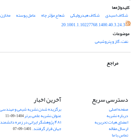
کلیدواژه‌ها
شکاف اسیدی
شکاف هیدرولیکی
شعاع مؤثر چاه
عامل پوسته
مخازن گ
20.1001.1.10227768.1400.40.3.24.3
موضوعات
نفت، گاز و پتروشیمی
مراجع
دسترسی سریع
آخرین اخبار
صفحه اصلی
برگزیده شدن نشریه شیمی و مهندسی ش
درباره نشریه
عنوان نشریه علمی برتر
1404-09-11
اعضای هیات تحریریه
۴۸۱ پژوهشگر ایرانی در زمره دانشمن
ارسال مقاله
جهان قرار گرفتند.
1401-09-07
تماس با ما