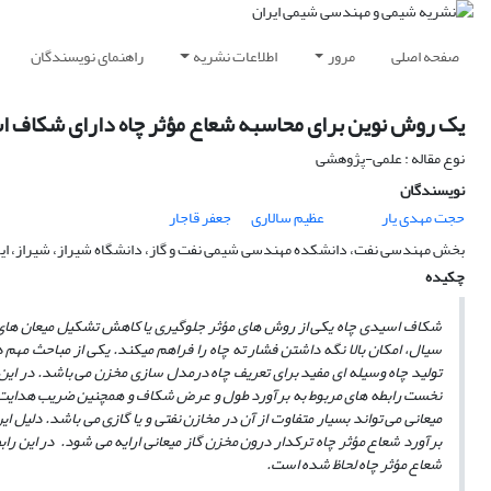
صفحه اصلی
مرور
اطلاعات نشریه
راهنمای نویسندگان
یک روش نوین برای محاسبه شعاع مؤثر چاه دارای شکاف اس
نوع مقاله : علمی-پژوهشی
نویسندگان
حجت مهدی یار
عظیم سالاری
جعفر قاجار
بخش مهندسی نفت، دانشکده مهندسی شیمی نفت و گاز، دانشگاه شیراز، شیراز، ای
چکیده
شکاف اسیدی چاه یکی از روش­ های مؤثر
جلوگیری یا کاهش تشکیل میعان های 
سیال، امکان بالا نگه داشتن فشار ته چاه را فراهم می­کند. یکی از مباحث مهم 
تولید چاه وسیله ای مفید برای تعریف چاه درمدل سازی مخزن می باشد. در این
نخست رابطه های مربوط به برآورد طول و عرض شکاف و همچنین ضریب هدایت آ
میعانی می تواند بسیار متفاوت از آن در مخازن نفتی و یا گازی می باشد. دلیل ا
برآورد شعاع مؤثر چاه ترکدار درون مخزن گاز میعانی ارایه می شود. در این راب
شعاع مؤثر چاه لحاظ شده است.