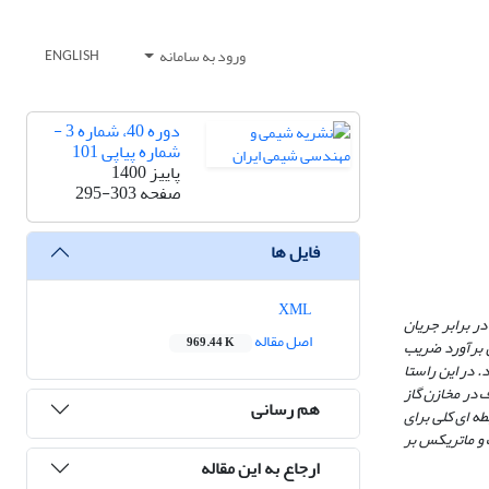
ورود به سامانه
ENGLISH
دوره 40، شماره 3 -
شماره پیاپی 101
پاییز 1400
صفحه
295-303
فایل ها
XML
ر برابر جریان
اصل مقاله
969.44 K
ن برآورد ضریب
 در این راستا
در مخازن گاز
هم رسانی
طه ای کلی برای
ف و ماتریکس بر
ارجاع به این مقاله