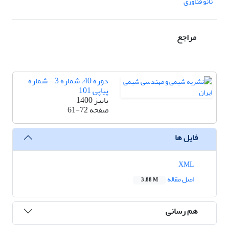
نانو فناوری
مراجع
دوره 40، شماره 3 - شماره
پیاپی 101
پاییز 1400
صفحه
61-72
فایل ها
XML
اصل مقاله
3.88 M
هم رسانی