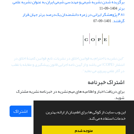
برگزیده شدن نشریه شیمی و مهندسی شیمی ایران به عنوان نشریه علمی
برتر
1404-09-11
۴۸۱ پژوهشگر ایرانی در زمره دانشمندان یک‌درصد برتر جهان قرار
گرفتند.
1401-09-07
"
این نشریه با احترام به قوانین اخلاق در نشریات، تابع قوانین کمیتۀ اخلاق در
انتشار (COPE) می باشد و از آیین نامه اجرایی قانون پیشگیری و مقابله با تقلب
در آثار علمی پیروی می نماید".
اشتراک خبرنامه
برای دریافت اخبار و اطلاعیه های مهم نشریه در خبرنامه نشریه مشترک
شوید.
اشتراک
این وب سایت از کوکی ها برای اطمینان از ارائه بهترین
خدمات استفاده می کند.
متوجه شدم