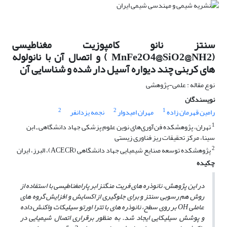
سنتز نانو کامپوزیت مغناطیسی
(MnFe2O4@SiO2@NH2 ) و اتصال آن با نانولوله
های کربنی چند دیواره آسیل دار شده و شناسایی آن
نوع مقاله : علمی-پژوهشی
نویسندگان
2
2
1
رامین قهرمان زاده
مهران امیدوار
نجمه یزدانفر
1
تهران، پژوهشکده فن‌آوری‌های نوین علوم پزشکی جهاد دانشگاهی ـ ابن
سینا، مرکز تحقیقات ریز فناوری زیستی
2
پژوهشکده توسعه صنایع شیمیایی جهاد دانشگاهی (ACECR)، البرز، ایران
چکیده
در این پژوهش، نانوذره ­های فریت منگنز ابر پارامغناطیسی با استفاده از
روش هم رسوبی سنتز و برای جلوگیری از اکسایش و افزایش گروه­ های
عاملی
OH
بر روی سطح، نانوذره ­های با تترا اورتو سیلیکات واکنش داده
و پوشش سیلیکایی ایجاد شد. به منظور برقراری اتصال شیمیایی در