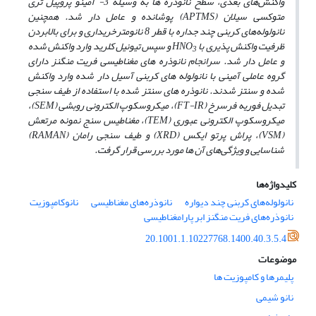
واکنش‌های بعدی، سطح نانوذره ­ها به وسیله 3- آمینو پروپیل تری
متوکسی سیلان (
APTMS
) پوشانده و عامل
دار شد.
همچنین
نانولوله‌های کربنی چند جداره با قطر 8 نانومترخریداری و برای بالابردن
ظرفیت واکنش
پذیری
با
HNO
و سپس تیونیل
کلرید
وارد واکنش شده
3
و عامل­ دار شد. سرانجام نانوذره­ های مغناطیسی فریت منگنز دارای
گروه عاملی آمینی با نانولوله­ های کربنی آسیل دار شده وارد واکنش
شده و سنتز شدند. نانوذره ­های سنتز شده با استفاده از طیف سنجی
تبدیل فوریه فرسرخ (
FT-IR
)، میکروسکوپ الکترونی روبشی
(
SEM
)،
میکروسکوپ‌­ ­الکترونی عبوری (
TEM
)، مغناطیس سنج نمونه مرتعش
(
VSM
)،
پراش پرتو ایکس (
XRD
) و طیف سنجی رامان (
RAMAN
)
شناسایی و
ویژگی‌های آن
­
ها مورد بررسی قرار گرفت
.
کلیدواژه‌ها
نانولوله‌های کربنی چند دیواره
نانوذره‌های مغناطیسی
نانوکامپوزیت
نانوذره‌های فریت منگنز ابر پارامغناطیسی
20.1001.1.10227768.1400.40.3.5.4
موضوعات
پلیمرها و کامپوزیت ها
نانو شیمی