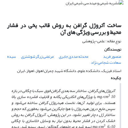
ساخت آئروژل گرافن به روش قالب یخی در فشار
محیط و بررسی ویژگی های آن
نوع مقاله : علمی-پژوهشی
نویسندگان
منصور فربد
محدثه مددی جابری
مرتضی زرگرشوشتری
سیده
سعادت شجاعی نژاد
استاد فیزیک، دانشکده علوم، دانشگاه شهید چمران اهواز، اهواز، ایران
چکیده
آئروژل‌های گرافن، ساختار سه بعدی گرافن فوق سبک با چگالی در بازه
3
mg/cm
10 با ویژگی‌های الکتریکی یگانه و قابلیت فشرده سازی بالا
هستند. برای تولید آن‌ها، نخست هیدروژل گرافن ساخته می‌شود و
سپس مایع درون هیدروژل با هوا جایگزین می‌شود به‌طوری که حجم و
ساختار ژل دچار تغییر نشود. در این پژوهش، آئروژل گرافن به روش
خشک کردن در فشار محیط بدون نیاز به وسایل خلاسازی با چگالی
3
mg/cm
6/10 تهیه شد و مرحله‌های گوناگون تهیه، بهینه شد. دیده