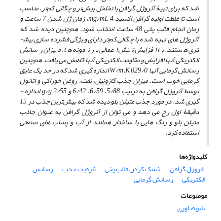
شد که برای تهیۀ آئروژل گرافن با تخلخل بیش‌تر و چگالی کم‌تر، مناسب
است تا غلظت اولیه گرافن اکسید mg/mL 4، زمان ژل شدن 7 ساعت و
زمان انجام قالب یخی 48 ساعت انتخاب شود. هم‌چنین دیده شد که
آئروژل­ های تهیه شده با چگالی کم‌تر دارای ویژگی فشرده ­سازی بیش­
تری هستند. با افزایش تنش اعمالی بر نمونه­ ها، میزان رسانش
الکتریکی آن­ها افزایش و مقاومت الکتریکی آن­ها کاهش می­ یافت. هم‌چنین
رسانش گرمایی آن­ها W/m.K 029/0 اندازه­ گیری شد که در حد یک عایق
گرمایی خوب است. میزان جذب گازوئیل، نفت، روغن خوراکی و اتانول
توسط آئروژل گرافن به ترتیب 5/88، 6/59، 6/42 و g/g 2/55 اندازه ­
گیری شد. در مورد جذب متیلن­ بلو دیده شد که بیش‌ترین جذب در 15
دقیقۀ اول رخ می­ دهد و می ­توان از آئروژل گرافن به عنوان جاذب
متیلن­ بلو و رنگ ­هایی با ساختار همانند از آب و پساب­ های صنعتی
استفاده کرد.
کلیدواژه‌ها
آئروژل گرافن
خشک کردن قالب یخی
ظرفیت جذب
رسانش
الکتریکی
رسانش گرمایی
موضوعات
نانو فناوری