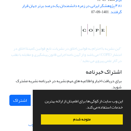
۴۸۱ پژوهشگر ایرانی در زمره دانشمندان یک‌درصد برتر جهان قرار
گرفتند.
1401-09-07
"
این نشریه با احترام به قوانین اخلاق در نشریات، تابع قوانین کمیتۀ اخلاق در
انتشار (COPE) می باشد و از آیین نامه اجرایی قانون پیشگیری و مقابله با تقلب
در آثار علمی پیروی می نماید".
اشتراک خبرنامه
برای دریافت اخبار و اطلاعیه های مهم نشریه در خبرنامه نشریه مشترک
شوید.
اشتراک
این وب سایت از کوکی ها برای اطمینان از ارائه بهترین
خدمات استفاده می کند.
متوجه شدم
سامانه مدیریت نشریات علمی.
طراحی و پیاده سازی از
سیناوب