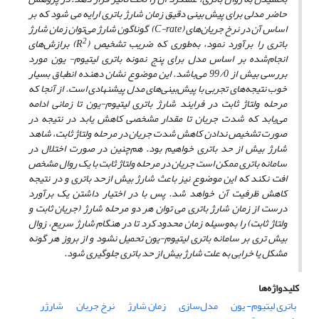
حاضر مدلی برای پیش ­بینی دقیق زمان شارژ باتری ارایه می ­شود که بر
اساس آن در نرخ جریان‌های (C-rate) ­ گوناگون شارژ می‌توان زمان شارژ
2
باتری را برآورد نمود، به‌طوری که ضریب تشخیص (R
) برازش‌های
انجام‌شده بر اساس مدل برای پنج نمونه باتری لیتیوم- یون مورد
بررسی بیش از 99/0 می‌باشد. این موضوع نشان­ دهنده انطباق بسیار
خوب نتیجه‌های تجربی با پیش‌بینی‌های مدل پیشنهادی است. از آن­جا که
مرحله ولتاژ ثابت در فرایند شارژ باتری لیتیوم-یون تا زمانی ادامه
می‌یابد که شدت جریان تا مقدار مشخصی کاهش یابد در نتیجه در
صورت تشخیص ­ندادن کاهش شدت جریان در مرحله ولتاژ ثابت، شاهد
شارژ بیش از حد باتری خواهیم بود. هم‌چنین در صورت اختلال در
سامانه باتری ممکن است جریان در مرحله ولتاژ ثابت با یک روال مشخص
افت نکند که این موضوع نیز باعث شارژ بیش ازحد باتری و در نتیجه
کاهش ظرفیت آن خواهد شد. پس با در اختیار داشتن یک برآورد
درست از زمان شارژ باتری می ­توان هر دو مرحله شارژ (جریان ثابت و
ولتاژ ثابت) را به‌وسیله زمان محدود کرد تا در هنگام شارژ سریع، زوال
بیش تری بر سامانه باتری لیتیوم-یون تحمیل نشود و از بروز هر گونه
مشکل یا خرابی به علت شارژ بیش از حد باتری جلوگیری شود.
کلیدواژه‌ها
باتری لیتیوم- یون
مدل‌سازی
زمان شارژ
نرخ جریان
شارژر