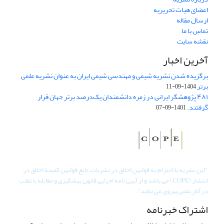
اعضای هیات تحریریه
ارسال مقاله
تماس با ما
نقشه سایت
آخرین اخبار
برگزیده شدن نشریه شیمی و مهندسی شیمی ایران به عنوان نشریه علمی
برتر
1404-09-11
۴۸۱ پژوهشگر ایرانی در زمره دانشمندان یک‌درصد برتر جهان قرار
گرفتند.
1401-09-07
"
این نشریه با احترام به قوانین اخلاق در نشریات، تابع قوانین کمیتۀ اخلاق در
انتشار (COPE) می باشد و از آیین نامه اجرایی قانون پیشگیری و مقابله با تقلب
در آثار علمی پیروی می نماید".
اشتراک خبرنامه