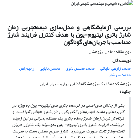
بررسی آزمایشگاهی و مدل‌سازی نیمه‌تجربی زمان
شارژ باتری لیتیوم-یون با هدف کنترل فرایند شارژ
متناسب با جریان‌های گوناگون
نوع مقاله : علمی-پژوهشی
نویسندگان
محمد زارعی جلیانی
محمد محسن لغوی
محسن بابایی
رحیم اقرء
محمد سرشار
پژوهشکده مکانیک، پژوهشگاه فضایی ایران، شیراز، ایران
چکیده
یکی از چالش­ های اصلی در توسعه باتری­ های لیتیوم- یون به ‌ویژه در
کاربردهایی مانند خودروهای الکتریکی، زمان شارژ طولانی آن­ها است و
کوتاه ­تر کردن زمان شارژ بسته باتری یک مسئله بحرانی در این زمینه
می‌باشد. فرایند شارژ باتری لیتیوم- یون به‌وسیله یک شارژر جریان
ثابت-ولتاژ ثابت صورت می‌پذیرد. شارژ سریع ممکن است با سرعت
بخشیدن به زوال باتری، عملکرد آن را تحت تأثیر قرار دهد. در پژوهش