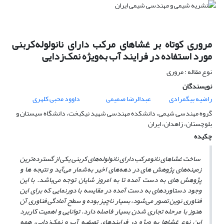
مروری کوتاه بر غشاهای مرکب دارای نانولوله‌کربنی
مورد استفاده در فرایند آب به‌ویژه نمک‌زدایی
نوع مقاله : مروری
نویسندگان
راضیه بیگمرادی
عبدالرضا صمیمی
داوود محبی کلهری
گروه مهندسی شیمی، دانشکده مهندسی شهید نیکبخت، دانشگاه سیستان و
بلوچستان، زاهدان، ایران
چکیده
ساخت غشا‌های نانومرکب دارای نانولوله‌های کربنی یکی از گسترده‌ترین
زمینه‌های پژوهش­ های در دهه‌های اخیر به‌شمار می‌آید و نتیجه­ ها و
پژوهش­ های به ­دست آمده تا به امروز شایان توجه می‌باشد. با این
وجود دستاوردهای به دست آمده در مقایسه با دورنمایی که برای این
فناوری نوین تصور می‌شود، بسیار ناچیز بوده و سطح آمادگی فناوری آن
هنوز با مرحله تجاری شدن بسیار فاصله دارد. توانایی و اهمیت کاربرد
این‌ نوع غشاها به ویژه در فرایند‌های تصفیه آب و نمک‌زدایی، همه