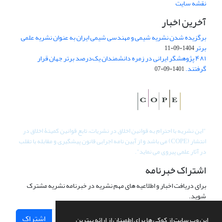
نقشه سایت
آخرین اخبار
برگزیده شدن نشریه شیمی و مهندسی شیمی ایران به عنوان نشریه علمی
برتر
1404-09-11
۴۸۱ پژوهشگر ایرانی در زمره دانشمندان یک‌درصد برتر جهان قرار
گرفتند.
1401-09-07
"
این نشریه با احترام به قوانین اخلاق در نشریات، تابع قوانین کمیتۀ اخلاق در
انتشار (COPE) می باشد و از آیین نامه اجرایی قانون پیشگیری و مقابله با تقلب
در آثار علمی پیروی می نماید".
اشتراک خبرنامه
برای دریافت اخبار و اطلاعیه های مهم نشریه در خبرنامه نشریه مشترک
شوید.
اشتراک
این وب سایت از کوکی ها برای اطمینان از ارائه بهترین