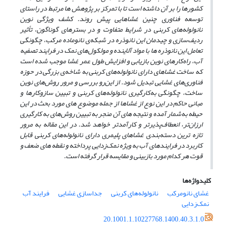
کشورها را بر آن داشته است تا با تمرکز بر پژوهش­ ها مرتبط در راستای
توسعه فناوری چنین غشاهایی پیش روند. کشف ویژگی نوین
نانولوله‌های کربنی در شرایط متفاوت و در بسترهای گوناگون، تأثیر
ردیف‌سازی و چیدمان این نانوذره در شبکه‌ی نانوماده مرکب، چگونگی
تعامل این نانوذره­ ها با مواد آلاینده و مولکول‌های نمک در فرایند تصفیه
آب، راه‌کارهای نوین بازیابی و افزایش طول‌ عمر غشا موجب شده است
که ساخت غشاهای دارای نانولوله‌های کربنی به شاخه‌ی بزرگی در حوزه
فناوری‌های غشایی تبدیل شود. از این‌رو بررسی و مرور روش‌های نوین
ساخت، چگونگی به‌کارگیری نانولوله‌های کربنی و تبیین سازوکارها و
مبانی حاکم در این نوع از غشاها از جمله موضوع­ های مورد بحث در این
حیطه به‌شمار آمده و نتیجه ­های آن منجر به تبیین روش‌های به­ کارگیری
ارزان‌تر، انعطاف‌پذیرتر و کارآمدتر خواهد شد. در این مقاله به مرور
تازه ­ترین دسته‌بندی غشاهای پلیمری دارای نانولوله‌های کربنی قابل
کاربرد در فرایندهای آب به ویژه نمک‌زدایی پرداخته و نقطه­ های ضعف و
قوت هر کدام مورد بازبینی و مقایسه قرار گرفته است.
کلیدواژه‌ها
غشای نانومرکب
نانولوله‌های کربنی
جداسازی غشایی
فرایند آب
نمک‌زدایی
20.1001.1.10227768.1400.40.3.1.0