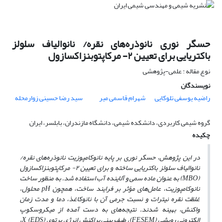
حسگر نوری نانوذره‌های نقره/ نانوالیاف سلولز
باکتریایی برای تعیین ۲- مرکاپتوبنزاکسازول
نوع مقاله : علمی-پژوهشی
نویسندگان
راضیه یوسفی تلوکایی
شهرام قاسمی میر
سید رضا حسینی زوارمحله
گروه شیمی کاربردی، دانشکده شیمی، دانشگاه مازندران، بابلسر، ایران
چکیده
در این پژوهش‌، حسگر نوری بر پایه نانوکامپوزیت نانوذره‌های نقره/
نانوالیاف سلولز باکتریایی ساخته و برای تعیین ۲- مرکاپتوبنزاکسازول
(MBO) به عنوان ماده سمی و آلاینده آب استفاده شد. به منظور ساخت
نانوکامپوزیت، عامل‌های مؤثر بر فرایند ساخت، همچون pH محلول،
غلظت نقره نیترات و نسبت جرمی آن با نانوکاغذ، دما و مدت زمان
واکنش، بهینه شدند. نتیجه‌های به دست آمده از میکروسکوپ
الکترونی روبشی (FESEM)، طیف بینی پراکنش انرژی پرتوی X (EDS)،