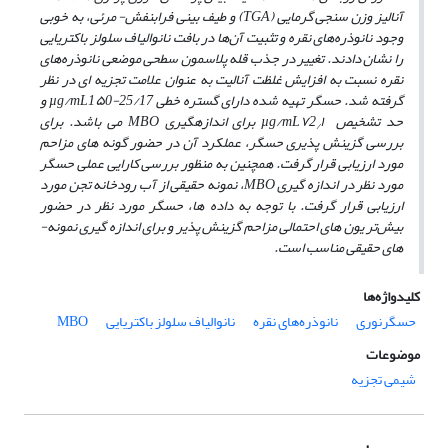
آنالیز وزن­ سنجی گرمایی (TGA) و طیف­ بینی فرابنفش- مرئی، به خوبی
وجود نانوذره‌های نقره و تثبیت آن‌ها در بافت نانوالیاف سلولز باکتریایی
را نشان دادند. تغییر در جذب قله پلاسمون سطحی موضعی نانوذره‌های
نقره نسبت به افزایش غلظت آنالیت به عنوان علامت تجزیه­ ای در نظر
گرفته شد. حسگر تهیه شده دارای گستره خطی µg/mL1۵0-25/17 و
حد تشخیص µg/mL۷2
۱ برای اندازه­گیری MBO می ­باشد. برای
/
بررسی گزینش پذیری حسگر، عملکرد آن در حضور گونه­ های مزاحم
مورد ارزیابی قرار گرفت. همچنین به منظور بررسی کارایی عملی حسگر
مورد نظر در اندازه ­گیری MBO، نمونه حقیقی از آب رودخانه تجن مورد
ارزیابی قرار گرفت. با توجه به داده ها، حسگر مورد نظر در حضور
بیش‌تر یون­ های احتمالی مزاحم گزینش­ پذیر و برای اندازه ­گیری نمونه­
های حقیقی مناسب است.
کلیدواژه‌ها
حسگرنوری
نانوذره‌های نقره
نانوالیاف سلولز باکتریایی
MBO
موضوعات
شیمی تجزیه