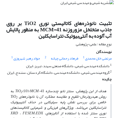
تثبیت نانوذره‌های کاتالیستی نوری TiO2 بر روی
جاذب متخلخل مزوروزنه MCM-41 به منظور پالایش
آب آلوده به آنتی‌بیوتیک تتراسایکلین
نوع مقاله : علمی-پژوهشی
نویسندگان
1
2
1
مرتضی خان محمدی
فرهاد رحمانی چیانه
جواد رهبر شهروزی
1
دانشکده مهندسی شیمی، دانشگاه صنعتی سهند، تبریز، ایران
2
گروه مهندسی شیمی، دانشکده مهندسی، دانشگاه کردستان، سنندج، ایران
چکیده
هدف از این پژوهش، سنتز نانو چندسازه TiO
(10)/MCM-41 به
2
روش هیدروترمال-تلقیح و مقایسه عملکرد آن با نانوذره‌های TiO
2
خالص برای بررسی نقش پایه سیلیکایی در حذف آنتی­بیوتیک
تتراسایکلین می‌باشد. ویژگی‌های فیزیکی و شیمیایی کاتالیست‌های
نوری سنتز شده با استفاده از آنالیزهایXRD ، FESEM،EDX ،