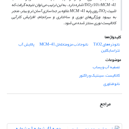
TiO
(10)/MCM-41 اشاره دارد. به این ترتیب می­ توان نتیجه گرفت که
2
تثبیت TiO
روی پایه MCM-41 علاوه بر جداسازی آسان ­تر و بهتر، منجر
2
به بهبود ویژگی‌های نوری و ساختاری و سرانجام، افزایش کارآیی
کاتالیست نوری سنتز شده می­ شود.
کلیدواژه‌ها
نانوذره‌های TiO2
نانوجاذب مزومتخلخل MCM-41
پالایش آب
تتراسایکلین
موضوعات
تصفیه آب و پساب
کاتالیست، سینتیک و راکتور
نانو فناوری
مراجع
دوره 41، شماره 1 - شماره