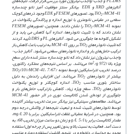
PL،DRS و جذب-واجذب نیتروژن مورد بررسی قرار گرفت. نتیجه‌های
آنالیزهای XRD و EDX بیانگر سنتز موفقیت آمیز نانو چندسازه
TiO
/MCM-41 بود. تصویرهای FESEM و EDX وجود ذره‌های کوچک
2
سطحی در مقیاس نانومتری با توزیع اندازه و پراکندگی یکنواخت در
نمونه TiO
/MCM-41 را نشان دادند. همچنین، تصویرهای FESEM
2
نشان دادند که با تثبیت نانوذره‌ها، اندازه آن­ها کاهش می­ یابد و از
تشکیل کلوخه­ ها جلوگیری می ­شود. آنالیزهای PL و DRS تأیید کردند
که تثبیت نانوذره‌های TiO
بر روی MCM-41 به ترتیب باعث کاهش باز
2
ترکیب حامل‌های بار و اندازه نانوذره‌های سطحی می‌شود. آنالیز جذب-
واجذب نیتروژن نیز نشان داد که نانو چندسازه سنتز شده دارای سطح
2
ویژه‌ بالا (m
/g 972) می‌باشد. بر اساس نتیجه‌های عملکرد راکتوری،
درصد تخریب تتراسایکلین توسط نمونه TiO
(10)/MCM-41، 7/67%
2
بیشتر از نانوذره‌های TiO
می‌باشد. این افزایش راندمان به دلیل
2
ساختار بلوری مناسب TiO
، اندازه کوچک­تر و توزیع یکنواخت
2
نانوذره‌های TiO
، سطح ویژه زیاد، کاهش بازترکیب حامل‌های بار و
2
جلوگیری از توده‌ای شدن کاتالیست نوری در اثر حضور MCM-41
می‌باشد. مطالعه‌های سینتیکی نیز بیانگر سرعت تخریب بیشتر آلاینده
توسط نانوذره‌های تثبیت شده و تبعیت نتیجه‌ها از واکنش درجه دوم
بود. همچنین، در شرایط عملیاتی غلظت تتراسایکلین برابر با mg/L 20،
مقدار کاتالیست برابر باg/L 5/1 و زمان دو ساعت میزان تخریب 68% به
دست آمد. فعالیت به نسبت بالا و بدون تغییر پس از چرخه اول استفاده
مجدد به جداسازی دلخواه و در نتیجه، قابلیت استفاده دوباره مناسب