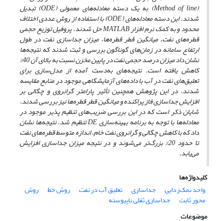
(Method of line)
به یک دسته معادله‌های معمولی
(ODE)
تبدیل
شدند. این دسته معادله‌های
(ODE)
با استفاده از روش عددی اختلاف
محدود و به کمک نرم افزار
MATLAB
حل شدند. پروفیل توزیع حجمی
قطره‌های نفت، میانگین قطر قطره‌ها، میزان جداسازی نفت در طول
ارتفاع سامانه در زمان‌های گوناگون بررسی و ثبت شدند که نتیجه‌ها
نشان داد میزان درصد حجمی نفت در پایین مخزن نسبت به بالای آن 40%
کاهش یافته است. نتیجه‌های به‌دست آمده از مدل‌سازی برای
تعلیق‌های نفت در آب با داده‌های آزمایشگاهی موجود در منابع مقایسه
شدند. در این پژوهش همچنین تأثیر پارامتر گرانروی و چگالی بر
افزایش جداسازی فاز پراکنده و میانگین قطر قطره‌ها نیز بررسی شدند.
شایان ذکر است که در این بررسی ضریب‌های تنظیم پذیر موجود در
معادله‌ها با توجه به برنامه بهینه‌سازی
DE
تنظیم شد. نتیجه‌ها نشان
داد که با کاهش چگالی و گرانروی نفت خام، اندازه متوسط قطره‌های نفت
تا حدود 20% بزرگ‌تر می‌شوند و در نتیجه میزان جداسازی افزایش
می‌یابد.
کلیدواژه‌ها
واحد نمک‌زدایی
جداسازی
تعلیق آب در نفت
روش خط
روش
محور ثابت
جداسازی ثقلی ناپیوسته
موضوعات