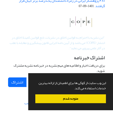
۴۸۱ پژوهشگر ایرانی در زمره دانشمندان یک‌درصد برتر جهان قرار
گرفتند.
1401-09-07
"
این نشریه با احترام به قوانین اخلاق در نشریات، تابع قوانین کمیتۀ اخلاق در
انتشار (COPE) می باشد و از آیین نامه اجرایی قانون پیشگیری و مقابله با تقلب
در آثار علمی پیروی می نماید".
اشتراک خبرنامه
برای دریافت اخبار و اطلاعیه های مهم نشریه در خبرنامه نشریه مشترک
شوید.
اشتراک
این وب سایت از کوکی ها برای اطمینان از ارائه بهترین
خدمات استفاده می کند.
متوجه شدم
سامانه مدیریت نشریات علمی.
طراحی و پیاده سازی از
سیناوب