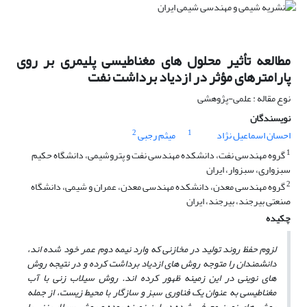
مطالعه تأثیر محلول های مغناطیسی پلیمری بر روی
پارامترهای مؤثر در ازدیاد برداشت نفت
نوع مقاله : علمی-پژوهشی
نویسندگان
2
1
احسان اسماعیل نژاد
میثم رجبی
1
گروه مهندسی نفت، دانشکده مهندسی نفت و پتروشیمی، دانشگاه حکیم
سبزواری، سبزوار، ایران
2
گروه مهندسی معدن، دانشکده مهندسی معدن، عمران و شیمی، دانشگاه
صنعتی بیرجند، بیرجند، ایران
چکیده
لزوم حفظ روند تولید در مخازنی که وارد نیمه­ دوم عمر خود شده اند،
دانشمندان را متوجه روش های ازدیاد برداشت کرده و در نتیجه روش
های نوینی در این زمینه ظهور کرده اند. روش سیلاب زنی با آب
مغناطیسی به عنوان یک فناوری سبز و سازگار با محیط زیست، از جمله
روش های نوین معرفی شده در این زمینه بوده و روش سیلاب زنی با