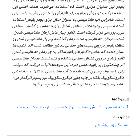
پلیمر نیز سالیان درازی است که استفاده می‌شود. هدف اصلی این
مطالعه ترکیب دو روش پیش، برای افزایش راندمان روش سیلاب زنی
است. بنابراین آب مغناطیسی به عنوان حلال برای پودر پلیمر استفاده
شده و سپس پدیده‌های سطحی شامل زاویه تماس و کشش سطحی
مورد بررسی قرار گرفته است. تأثیر چهار عامل زمان مغناطیسی شدن،
شدت میدان مغناطیسی، مدت زمان گذشته پس از مغناطیسی شدن و
غلظت پلیمر بر روی پدیده‌های سطحی مذکور مطالعه شده اند. نتیجه‌ها
نشان دادند که تمامی فاکتورهای فوق‌الذکر به جز زمان مغناطیسی شدن
تأثیر زیادی بر روی کشش سطحی داشته و فقط شدت میدان مغناطیسی
اثر چشمگیری بر زاویه تماس دارد. این نتیجه‌ها اثبات می‌کند که سیلاب
زنی با محلول پلیمری تهیه شده با آب مغناطیسی نه تنها بر جابه‌جایی
ماکروسکوپیک بلکه بر جابه‌جایی میکروسکوپیک نیز بسیار اثرگذار می­
باشد و می تواند منجر به تقویت اثر سیلاب زنی با پلیمر شود.
کلیدواژه‌ها
آب مغناطیسی
کشش سطحی
زاویه تماس
ازدیاد برداشت نفت
موضوعات
نفت، گاز و پتروشیمی