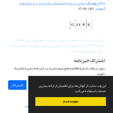
۴۸۱ پژوهشگر ایرانی در زمره دانشمندان یک‌درصد برتر جهان قرار
گرفتند.
1401-09-07
"
این نشریه با احترام به قوانین اخلاق در نشریات، تابع قوانین کمیتۀ اخلاق در
انتشار (COPE) می باشد و از آیین نامه اجرایی قانون پیشگیری و مقابله با تقلب
در آثار علمی پیروی می نماید".
اشتراک خبرنامه
برای دریافت اخبار و اطلاعیه های مهم نشریه در خبرنامه نشریه مشترک
شوید.
اشتراک
این وب سایت از کوکی ها برای اطمینان از ارائه بهترین
خدمات استفاده می کند.
متوجه شدم
سامانه مدیریت نشریات علمی.
طراحی و پیاده سازی از
سیناوب