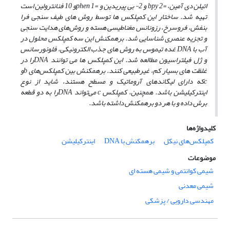
اتیلن دی آمین،
=bpy
2 و 2- بی پیریدین و
=phen
1و 10 فنانترولین است
تهیه شد. ساختار این کمپلکس ها توسط روش های طیف سنجی فرا
بنفش، فروسرخ، رزونانس مغناطیسی هسته و روش‌های هدایت سنجی
و تجزیه عنصری شناسایی شد. برهمکنش این سه کمپلکس محلول در
آب با
DNA
غده تیموس به روش های جذب الکترونیکی، فلوئورسانس
و ژل فیلتراسیون مطالعه شد. این کمپلکس ها می‌ توانند
DNA
را در
غلظت های بسیار کم، غیرطبیعی کنند. برهمکنش بین کمپلکس‌های
b
و
c
که دارای لیگاندهای آروماتیک
و مسطح هستند، شاید از نوع
اینترکیلیشن باشد. همچنین، کمپلکس
c
می‌تواند
DNA
را به دو قطعه
برش داد
ه و با هر دو برهمکنش داشته باشد.
کلیدواژه‌ها
کمپلکس‌های نیکل
برهمکنش با DNA
اینترکیلیشن
موضوعات
شیمی کوانتمی و شیمی هسته ای
شیمی معدنی
مهندسی دارویی / پزشکی