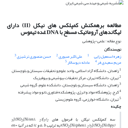
مطالعه برهمکنش کمپلکس های نیکل (II) دارای
لیگاندهای آروماتیک مسطح با DNA غده تیموس
نوع مقاله : علمی-پژوهشی
نویسندگان
3
2
1
زهره اسمعیل زایی
علی اکبر صبوری
حسن منصوری ترشیزی
5
4
مریم سعیدی فر
عادله دیوسالار
1
زاهدان، دانشگاه آزاد اسلامی، واحد علوم و تحقیقات سیستان و بلوچستان
2
تهران، دانشگاه تهران، مرکز تحقیقات بیوشیمی و بیوفیزیک
3
زاهدان، دانشگاه سیستان و بلوچستان، دانشکده علوم، گروه شیمی
4
کرج، پژوهشگاه مواد و انرژی، پژوهشکده فناوری نانو و مواد پیشرفته
5
تهران، دانشگاه خوارزمی، گروه علوم زیستی
چکیده
سه کمپلکس نیکل با فرمول های
)
](NO
،
[Ni(en)
)
]
3
2
2
3
2
[Ni(bpy)
](NO
)
،
[Ni(phen)
(NO
(به ترتیب
b
،
a
و
c
) که در آنها
=en
2
2
3
2