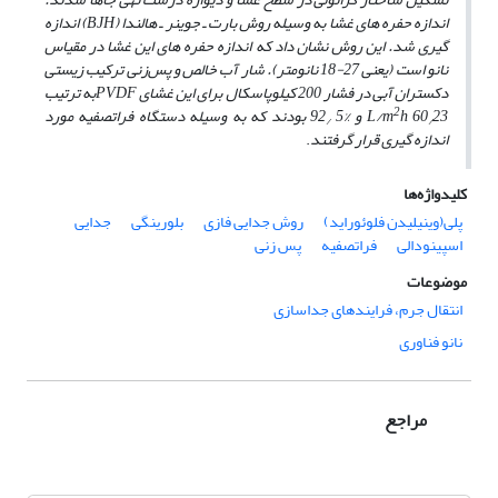
اندازه حفره ‌های غشا به ‌وسیله روش بارت ـ جوینر ـ هالندا (
BJH
) اندازه
‌گیری شد. این روش نشان داد که اندازه حفره ‌های این غشا در مقیاس
نانو است (یعنی 27-18 نانومتر). شار آب خالص و پس‌زنی ترکیب زیستی
دکستران آبی در فشار 200 کیلوپاسکال برای این غشای
PVDF
به ترتیب
2
23 و %5
60
h
L/m
92 بودند که به وسیله دستگاه فراتصفیه مورد
/
/
اندازه‌ گیری قرار گرفتند
.
کلیدواژه‌ها
پلی(وینیلیدن فلوئوراید)
روش جدایی فازی
بلورینگی
جدایی
اسپینودالی
فراتصفیه
پس زنی
موضوعات
انتقال جرم، فرایندهای جداسازی
نانو فناوری
مراجع