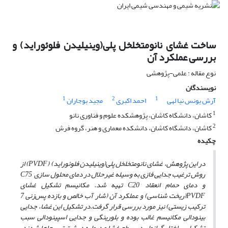
ساخت غشای نانومتخلخل پلی(وینیلیدن فلوئوراید) و
بررسی عملکرد آن
نوع مقاله : علمی-پژوهشی
نویسندگان
1
2
1
آرش یونس نیا لهی
احمد اکبری
مجید بوجاران
1
کاشان، دانشگاه کاشان، پژوهشکده علوم و فناوری نانو
2
کاشان، دانشگاه کاشان، دانشکده معماری و هنر، گروه فرش
چکیده
در این پژوهش، غشای نانومتخلخل پلی(وینیلیدن فلوئوراید) (
PVDF
) از
روش ترغیب جدایی فازی به وسیله غیرحلال در دمای محلول ‌سازی
°C
75
و دمای حمام انعقاد
°C
20 تهیه شد. مکانیسم تشکیل غشای
PVDF
(ریخت ‌شناسی) و عملکرد آن (شار آب خالص و بازده پس‌زنی 7
ترکیب زیستی) نیز مورد بررسی قرار گرفت.در تشکیل این غشا، جدایی
بینودالی مکانیسم غالب بوده و بلورینگی و جدایی اسپینودالی سبب
تشکیل ساختار گرانولی در سطح غشا و دیواره درشت‌ تهی‌ جاها شدند.