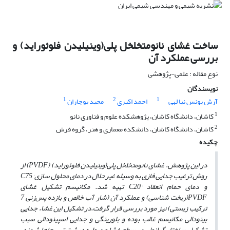
ساخت غشای نانومتخلخل پلی(وینیلیدن فلوئوراید) و
بررسی عملکرد آن
نوع مقاله : علمی-پژوهشی
نویسندگان
1
2
1
آرش یونس نیا لهی
احمد اکبری
مجید بوجاران
1
کاشان، دانشگاه کاشان، پژوهشکده علوم و فناوری نانو
2
کاشان، دانشگاه کاشان، دانشکده معماری و هنر، گروه فرش
چکیده
در این پژوهش، غشای نانومتخلخل پلی(وینیلیدن فلوئوراید) (
PVDF
) از
روش ترغیب جدایی فازی به وسیله غیرحلال در دمای محلول ‌سازی
°C
75
و دمای حمام انعقاد
°C
20 تهیه شد. مکانیسم تشکیل غشای
PVDF
(ریخت ‌شناسی) و عملکرد آن (شار آب خالص و بازده پس‌زنی 7
ترکیب زیستی) نیز مورد بررسی قرار گرفت.در تشکیل این غشا، جدایی
بینودالی مکانیسم غالب بوده و بلورینگی و جدایی اسپینودالی سبب
تشکیل ساختار گرانولی در سطح غشا و دیواره درشت‌ تهی‌ جاها شدند.