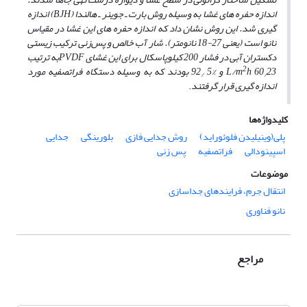
اندازه حفره ‌های غشا به ‌وسیله روش بارت ـ جوینر ـ هالندا (
BJH
) اندازه
‌گیری شد. این روش نشان داد که اندازه حفره ‌های این غشا در مقیاس
نانو است (یعنی 27-18 نانومتر). شار آب خالص و پس‌زنی ترکیب زیستی
دکستران آبی در فشار 200 کیلوپاسکال برای این غشای
PVDF
به ترتیب
2
23 و %5
60
h
L/m
92 بودند که به وسیله دستگاه فراتصفیه مورد
/
/
اندازه‌ گیری قرار گرفتند
.
کلیدواژه‌ها
پلی(وینیلیدن فلوئوراید)
روش جدایی فازی
بلورینگی
جدایی
اسپینودالی
فراتصفیه
پس زنی
موضوعات
انتقال جرم، فرایندهای جداسازی
نانو فناوری
مراجع