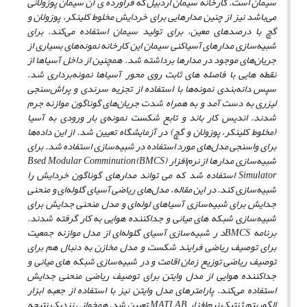
سیمان است. کارخانه سیمان اردبیل که فراورده ‌ی آن سیمان پوزولانی
می‌باشد نیز از چنین مدارهایی برای خردایش مخلوط کلینکر، پوزولان و
گچ با درصد‌های معین، برای تولید سیمان استفاده می‌کند. برای
شبیه‌سازی مدارهای آسیاکنی سیمان این کارخانه نمونه‌های بسیاری از
جریان‌های موجود در مدارها برداشته شد. همچنین از داخل آسیاها از
نقطه ‌هایی با فاصله‌ های ثابت روی محور آسیاها نمونه‌برداری شد.
سپس دانه‌بندی نمونه‌ها با استفاده از تجزیه سرندی و پراش‌سنجی
لیزری به دست آمد و به همراه شدت جریان‌های گوناگون موازنه جرم
شدند. اندیس کار باند و تابع شکست نمونه‌ی بار ورودی به آسیا
(مخلوط کلینکر، پوزولان و گچ) در آزمایشگاه تعیین شد. از این داده‌ها
برای واسنجی مدل‌های مورد استفاده در شبیه‌سازی استفاده شد. برای
شبیه‌سازی مدارها از نرم‌افزار
(BMCS)
Bsed Modular Comminution
Simulator
استفاده شد که می‌ تواند مدارهای گوناگون خردایش را
شبیه‌سازی کند. در این مقاله، مدل‌های ریاضی آسیا‌ی گلوله‌ای و منحنی
جدایش برای شبیه‌سازی آسیاهای لوله‌ای و مدل منحنی جدایش برای
شبیه‌سازی شبکه‌ های میانی و جداکننده هوایی به‌ کار گرفته شدند.
برنامه
BMCS
د ر شبیه‌سازی آسیای گلوله‌ای از مدل موازنه جمعیت
برای توصیف ریاضی فرایند شکست و مدل مخازن به دنبال هم برای
توصیف ریاضی توزیع زمان اقامت و در شبیه‌سازی شبکه‌ های میانی و
جداکننده هوایی از مدل وایتن برای توصیف ریاضی منحنی جدایش
استفاده می‌کند. پارامترهای مدل وایتن نیز با استفاده از جعبه ابزار
الگوریتم ژنتیک نرم‌افزار
MATLAB
تعیین شد. همخوانی نزدیک نتیجه