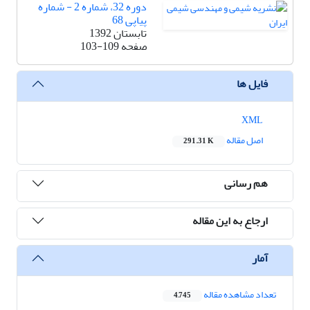
دوره 32، شماره 2 - شماره
پیاپی 68
تابستان 1392
صفحه
103-109
فایل ها
XML
اصل مقاله
291.31 K
هم رسانی
ارجاع به این مقاله
آمار
تعداد مشاهده مقاله
4,745