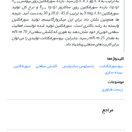
به ترتیب به
4و
g/L
1 رسید. بازده سورفکتین روی بیومس
8
g/L
Y
p/x
/
(g/g)
، بازده سورفکتین روی ساکاروز
(g/g)
Y
و نرخ کل تولید
p/s
سورفکتین
(mg/l. h)
Y
به ترتیب 45
0 ، 18
0 و 30 به‌ دست آمد.
نتیجه‌
/
/
ها همچنین نشان داد برای این میکروارگانیسم، تولید سورفکتین
وابسته به رشد باکتری است. سورفکتین تولید شده توانست فعالیت
سطحی خوبی از خود نشان دهد به طوری
که کشش سطحی از
70
mN/m
به مقدار
mN/m
25 رسید. بنابراین، بیوسورفکتانت تولیدی را می‌ توان
برای کاربردهای صنعتی پیشنهاد داد.
کلیدواژه‌ها
بیوسورفکتانت
باسیلوس سابتیلیس
کشش سطحی
سورفکتین
بهینه سازی
موضوعات
زیست فناوری
مراجع