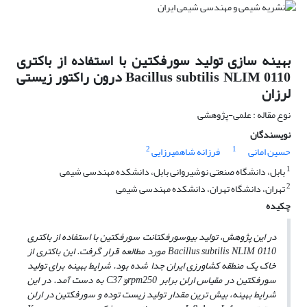
بهینه سازی تولید سورفکتین با استفاده از باکتری
Bacillus subtilis NLIM 0110 درون راکتور زیستی
لرزان
نوع مقاله : علمی-پژوهشی
نویسندگان
2
1
حسین امانی
فرزانه شاهمیرزایی
1
بابل، دانشگاه صنعتی نوشیروانی بابل، دانشکده مهندسی شیمی
2
تهران، دانشگاه تهران، دانشکده مهندسی شیمی
چکیده
در این پژوهش، تولید بیوسورفکتانت سورفکتین با استفاده از باکتری
Bacillus subtilis NLIM 0110
مورد مطالعه قرار گرفت. این باکتری از
خاک یک منطقه کشاورزی ایران جدا شده بود.
شرایط بهینه برای تولید
سورفکتین در مقیاس ارلن برابر
250
rpm
و
°C
37
به ‌دست آمد. در این
شرایط بهینه، بیش ترین مقدار تولید زیست توده
و سورفکتین در ارلن