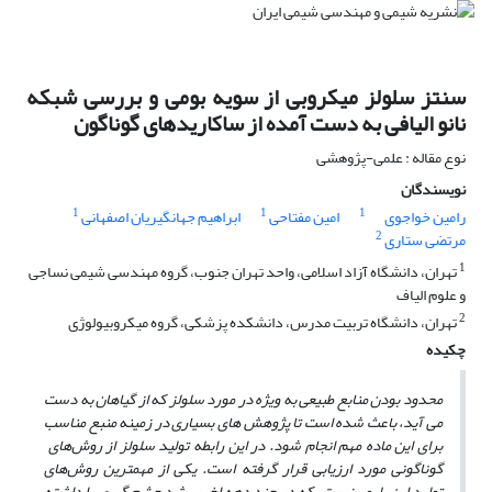
سنتز سلولز میکروبی از سویه بومی و بررسی شبکه
نانو الیافی به دست آمده از ساکاریدهای گوناگون
نوع مقاله : علمی-پژوهشی
نویسندگان
1
1
1
رامین خواجوی
امین مفتاحی
ابراهیم جهانگیریان اصفهانی
2
مرتضی ستاری
1
تهران، دانشگاه آزاد اسلامی، واحد تهران جنوب، گروه مهندسی شیمی نساجی
و علوم الیاف
2
تهران، دانشگاه تربیت مدرس، دانشکده پزشکی، گروه میکروبیولوژی
چکیده
محدود بودن منابع طبیعی به ویژه در مورد سلولز که از گیاهان به دست
می‌ آید،
باعث شده است تا پژوهش ‌های
بسیاری در زمینه منبع مناسب
برای این ماده مهم انجام شود. در این رابطه تولید سلولز از رو‌ش‌های
گوناگونی مورد ارزیابی قرار گرفته است. یکی از مهمترین روش‌های
تولید این پلیمر زیستی که در چند دهه اخیر رشد چشم گیری را داشته