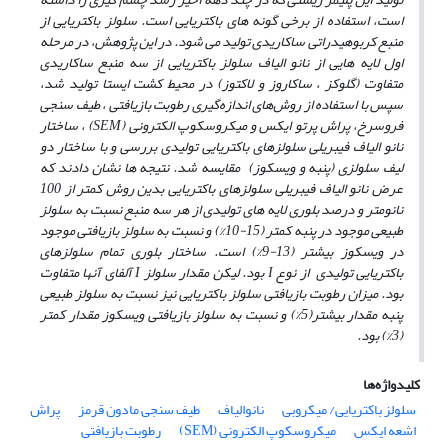
است، استفاده از برخی گونه ‌های باکتریایی است. سلولز باکتریایی از
منبع کربوهیدراتی ساکاریدی تولید می‌ شود. در این پژوهش، در مرحله
اول لایه ‌هایی از نانو الیاف سلولز باکتریایی از سه منبع ساکاریدی
متفاوت (گلوکز ، ساکاروز و لاکتوز) در محیط کشت ایستا تولید شد،
سپس با استفاده از روش‌های اندازه‌گیری رطوبت بازیافتی ، طیف سنجی
فروسرخ، پراش پرتو ایکس و میکروسکوپ الکترونی
(SEM)
، ساختار
نانو الیاف فیبریلی سلولزهای باکتریایی تولیدی بررسی و با ساختار دو
لیف سلولزی (پنبه و ویسکوز) مقایسه شد. نتیجه‌ ها نشان دادند که
عرض نانو الیاف فیبریلی سلولزهای باکتریایی بدین روش کمتر از 100
نانومتر و درصد بلوری لایه‌ های تولیدی از هر سه منبع نسبت به سلولز
طبیعی موجود در پنبه کمتر (15-10%) و نسبت به سلولز بازیافتی موجود
در ویسکوز بیشتر (13-9%) است. ساختار بلوری تمام سلولزهای
باکتریایی تولیدی از نوع
I
بود. لیکن مقدار سلولز
I
آلفای آنها متفاوت
بود. میزان رطوبت بازیافتی سلولز باکتریایی نیز نسبت به سلولز طبیعی
پنبه مقدار بیشتر(5%) و نسبت به سلولز بازیافتی ویسکوز مقدار کمتر
(3%) بود.
کلیدواژه‌ها
سلولز باکتریایی/ میکروبی
نانوالیاف
طیف سنجی مادون قرمز
پراش
اشعه ایکس
میکروسکوپ الکترونی (SEM)
رطوبت بازیافتی