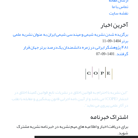
ارسال مقاله
تماس با ما
نقشه سایت
آخرین اخبار
برگزیده شدن نشریه شیمی و مهندسی شیمی ایران به عنوان نشریه علمی
برتر
1404-09-11
۴۸۱ پژوهشگر ایرانی در زمره دانشمندان یک‌درصد برتر جهان قرار
گرفتند.
1401-09-07
"
این نشریه با احترام به قوانین اخلاق در نشریات، تابع قوانین کمیتۀ اخلاق در
انتشار (COPE) می باشد و از آیین نامه اجرایی قانون پیشگیری و مقابله با تقلب
در آثار علمی پیروی می نماید".
اشتراک خبرنامه
برای دریافت اخبار و اطلاعیه های مهم نشریه در خبرنامه نشریه مشترک
شوید.