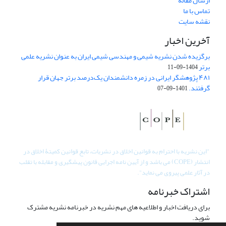
ارسال مقاله
تماس با ما
نقشه سایت
آخرین اخبار
برگزیده شدن نشریه شیمی و مهندسی شیمی ایران به عنوان نشریه علمی
برتر
1404-09-11
۴۸۱ پژوهشگر ایرانی در زمره دانشمندان یک‌درصد برتر جهان قرار
گرفتند.
1401-09-07
"
این نشریه با احترام به قوانین اخلاق در نشریات، تابع قوانین کمیتۀ اخلاق در
انتشار (COPE) می باشد و از آیین نامه اجرایی قانون پیشگیری و مقابله با تقلب
در آثار علمی پیروی می نماید".
اشتراک خبرنامه
برای دریافت اخبار و اطلاعیه های مهم نشریه در خبرنامه نشریه مشترک
شوید.