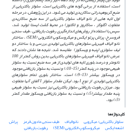
است، استفاده از برخی گونه ‌های باکتریایی است. سلولز باکتریایی از
منبع کربوهیدراتی ساکاریدی تولید می‌ شود. در این پژوهش، در مرحله
اول لایه ‌هایی از نانو الیاف سلولز باکتریایی از سه منبع ساکاریدی
متفاوت (گلوکز ، ساکاروز و لاکتوز) در محیط کشت ایستا تولید شد،
سپس با استفاده از روش‌های اندازه‌گیری رطوبت بازیافتی ، طیف سنجی
فروسرخ، پراش پرتو ایکس و میکروسکوپ الکترونی
(SEM)
، ساختار
نانو الیاف فیبریلی سلولزهای باکتریایی تولیدی بررسی و با ساختار دو
لیف سلولزی (پنبه و ویسکوز) مقایسه شد. نتیجه‌ ها نشان دادند که
عرض نانو الیاف فیبریلی سلولزهای باکتریایی بدین روش کمتر از 100
نانومتر و درصد بلوری لایه‌ های تولیدی از هر سه منبع نسبت به سلولز
طبیعی موجود در پنبه کمتر (15-10%) و نسبت به سلولز بازیافتی موجود
در ویسکوز بیشتر (13-9%) است. ساختار بلوری تمام سلولزهای
باکتریایی تولیدی از نوع
I
بود. لیکن مقدار سلولز
I
آلفای آنها متفاوت
بود. میزان رطوبت بازیافتی سلولز باکتریایی نیز نسبت به سلولز طبیعی
پنبه مقدار بیشتر(5%) و نسبت به سلولز بازیافتی ویسکوز مقدار کمتر
(3%) بود.
کلیدواژه‌ها
سلولز باکتریایی/ میکروبی
نانوالیاف
طیف سنجی مادون قرمز
پراش
اشعه ایکس
میکروسکوپ الکترونی (SEM)
رطوبت بازیافتی