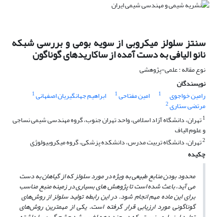
سنتز سلولز میکروبی از سویه بومی و بررسی شبکه
نانو الیافی به دست آمده از ساکاریدهای گوناگون
نوع مقاله : علمی-پژوهشی
نویسندگان
1
1
1
رامین خواجوی
امین مفتاحی
ابراهیم جهانگیریان اصفهانی
2
مرتضی ستاری
1
تهران، دانشگاه آزاد اسلامی، واحد تهران جنوب، گروه مهندسی شیمی نساجی
و علوم الیاف
2
تهران، دانشگاه تربیت مدرس، دانشکده پزشکی، گروه میکروبیولوژی
چکیده
محدود بودن منابع طبیعی به ویژه در مورد سلولز که از گیاهان به دست
می‌ آید،
باعث شده است تا پژوهش ‌های
بسیاری در زمینه منبع مناسب
برای این ماده مهم انجام شود. در این رابطه تولید سلولز از رو‌ش‌های
گوناگونی مورد ارزیابی قرار گرفته است. یکی از مهمترین روش‌های
تولید این پلیمر زیستی که در چند دهه اخیر رشد چشم گیری را داشته