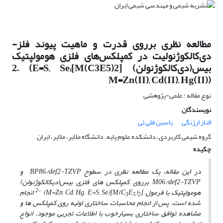
مطالعه نظری برروی قدرت و ماهیت پیوند فلز-
دی‌کالکوژنولیت در کمپلکس‌های فلزی هومولپتیک
بیس(‌دی‌کالکوژنولن) [M(C3E5)2]2– (E=S, Se;
M=Zn(II), Cd(II), Hg(II))
نوع مقاله : علمی-پژوهشی
نویسندگان
الناز ارژنگی
یاسین قلی ئی
گروه شیمی‌ کاربردی، دانشکده علوم پایه، دانشگاه ملایر، ملایر، ایران
چکیده
در این مقاله، یک مطالعه نظری در سطوح BP86/def2-TZVP و
M06/def2-TZVP بر­روی کمپلکس­ های فلزی بیس(دی­کالکوژنولن)
2
‒
هومولپتیک با فرمول [M(C
)
E
]
(M=Zn, Cd, Hg; E=S, Se) انجام
3
5
2
شده ­است. پس از انجام محاسبات ساختاری اولیه روی کمپلکس ­ها و
مشاهده توافق ساختاری بسیار­خوب با اطلاعات تجربی موجود، انواع