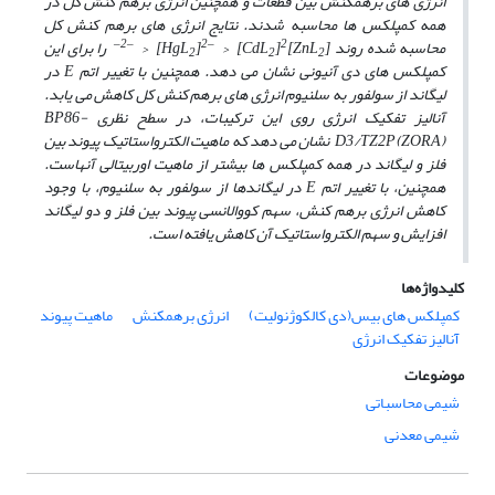
انرژی­ های برهم­کنش بین قطعات و همچنین انرژی برهم کنش کل در
همه کمپلکس­ ها محاسبه شدند. نتایج انرژی ­های برهم­ کنش کل
‒
2
‒
2
‒
2
محاسبه ­شده روند [ZnL
]
]
> [CdL
]
> [HgL
را برای این
2
2
2
کمپلکس ­های دی­ آنیونی نشان می­ دهد. همچنین با تغییر اتم E در
لیگاند از سولفور به سلنیوم انرژی­ های برهم کنش کل کاهش می­ یابد.
آنالیز تفکیک انرژی روی این ترکیبات، در سطح نظری BP86-
D3/TZ2P(ZORA) نشان­ می­ دهد که ماهیت الکترواستاتیک پیوند بین
فلز و لیگاند در همه کمپلکس ­ها بیشتر از ماهیت اوربیتالی آن­هاست.
همچنین، با تغییر اتم E در لیگاندها از سولفور به سلنیوم، با وجود
کاهش انرژی برهم کنش، سهم کووالانسی پیوند بین فلز و دو لیگاند
افزایش و سهم الکترواستاتیک آن کاهش یافته است.
کلیدواژه‌ها
کمپلکس های بیس(دی کالکوژنولیت)
انرژی برهمکنش
ماهیت پیوند
آنالیز تفکیک انرژی
موضوعات
شیمی محاسباتی
شیمی معدنی