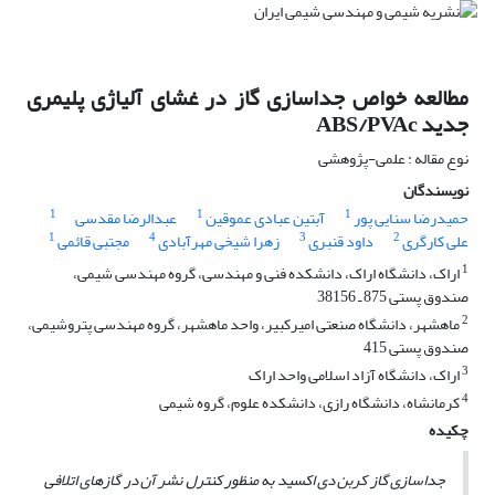
مطالعه خواص جداسازی گاز در غشای آلیاژی پلیمری
جدید ABS/PVAc
نوع مقاله : علمی-پژوهشی
نویسندگان
1
1
1
حمیدرضا سنایی پور
آبتین عبادی عموقین
عبدالرضا مقدسی
1
4
3
2
علی کارگری
داود قنبری
زهرا شیخی مهرآبادی
مجتبی قائمی
1
اراک، دانشگاه اراک، دانشکده فنی و مهندسی، گروه مهندسی شیمی،
صندوق پستی 875 ـ 38156
2
ماهشهر، دانشگاه صنعتی امیرکبیر، واحد ماهشهر، گروه مهندسی پتروشیمی،
صندوق پستی 415
3
اراک، دانشگاه آزاد اسلامی واحد اراک
4
کرمانشاه، دانشگاه رازی، دانشکده علوم، گروه شیمی
چکیده
جداسازی گاز کربن دی اکسید به منظور کنترل نشر آن در گازهای اتلافی