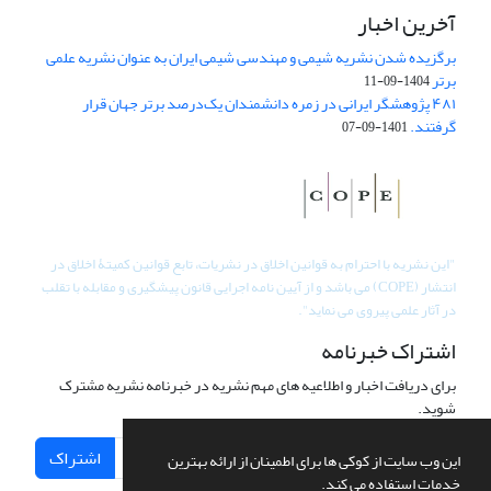
آخرین اخبار
برگزیده شدن نشریه شیمی و مهندسی شیمی ایران به عنوان نشریه علمی
برتر
1404-09-11
۴۸۱ پژوهشگر ایرانی در زمره دانشمندان یک‌درصد برتر جهان قرار
گرفتند.
1401-09-07
"
این نشریه با احترام به قوانین اخلاق در نشریات، تابع قوانین کمیتۀ اخلاق در
انتشار (COPE) می باشد و از آیین نامه اجرایی قانون پیشگیری و مقابله با تقلب
در آثار علمی پیروی می نماید".
اشتراک خبرنامه
برای دریافت اخبار و اطلاعیه های مهم نشریه در خبرنامه نشریه مشترک
شوید.
اشتراک
این وب سایت از کوکی ها برای اطمینان از ارائه بهترین
خدمات استفاده می کند.