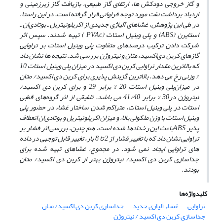
و گاز خروجی دودکش ها، ارتقای گاز طبیعی، بازیافت گاز زیرزمینی و
ازدیاد برداشت نفت مورد توجه فراوانی قرار گرفته است. در این راستا،
در طی این پژوهش، غشاهای آلیاژی جدیدی از اکریلونیتریل ـ بوتادی‌ان ـ
استایرن (
ABS
) و پلی وینیل استات (
PVAc
)
تهیه شدند. سپس اثر
شرکت دادن ترکیب درصدهای متفاوت پلی وینیل استات بر تراوایی
گازهای کربن دی‌اکسید، متان و نیتروژن بررسی شد. نتیجه‌ ها نشان داد
که بالاترین مقدار تراوایی کربن دی اکسید در میزان پلی وینیل استات 10
% وزنی رخ می دهد. بالاترین گزینش پذیری برای کربن دی اکسید/ متان
در میزان
پلی وینیل استات 20 % برابر 29
و برای کربن دی اکسید/
نیتروژن در30 % برابر 41/40 می باشد. تلفیقی از اثر گروه‌های قطبی
استات در پلی وینیل استات،
متراکم شدن ساختار غشاء در حضور پلی
وینیل استات با وزن ملکولی بالا، و میزان اکریلونیتریل و بوتادی‌ان انعطاف
پذیر
ABS
باعث این رخدادها شده است. هم چنین، بررسی اثر فشار بر
تراوایی نشان داد که با تغییر فشار از 2 تا 8 بار، تغییر قابل توجهی در داده
های تراوایی ایجاد نمی شود. در مجموع، غشاهای تهیه شده برای
جداسازی کربن دی اکسید/ نیتروژن بهتر از کربن دی اکسید/ متان
بودند.
کلیدواژه‌ها
تراوایی
غشاء آلیاژی جدید
جداسازی کربن دی اکسید/ متان
جداسازی کربن دی اکسید / نیتروژن