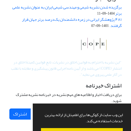
برگزیده شدن نشریه شیمی و مهندسی شیمی ایران به عنوان نشریه علمی
برتر
1404-09-11
۴۸۱ پژوهشگر ایرانی در زمره دانشمندان یک‌درصد برتر جهان قرار
گرفتند.
1401-09-07
"
این نشریه با احترام به قوانین اخلاق در نشریات، تابع قوانین کمیتۀ اخلاق در
انتشار (COPE) می باشد و از آیین نامه اجرایی قانون پیشگیری و مقابله با تقلب
در آثار علمی پیروی می نماید".
اشتراک خبرنامه
برای دریافت اخبار و اطلاعیه های مهم نشریه در خبرنامه نشریه مشترک
شوید.
اشتراک
این وب سایت از کوکی ها برای اطمینان از ارائه بهترین
خدمات استفاده می کند.