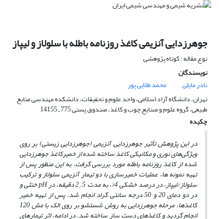
جوهرزدایی آنزیمی کاغذ روزنامه باطله با سلولاز و لیپاز
نوع مقاله : کوتاه پژوهشی
نویسندگان
نادر مایلی
محمد طلایی پور
تهران، دانشگاه آزاد اسلامی، واحد علوم و تحقیقات، دانشکده مهندسی منابع
طبیعی، گروه علوم و صنایع چوب و کاغذ، صندوق پستی 775 ـ 14155
چکیده
در این پژوهش تأثیر جوهرزدایی آنزیمی (جوهرزدایی زیستی) بر روی
ویژگی‌های نوری و مکانیکی کاغذ
ساخته شده از خمیرکاغذ جوهرزدایی
شده از کاغذ روزنامه باطله مورد بررسی گرفت. به این منظور پس از
تهیه نمونه ‌ها، عملیات خمیرسازی با دو تیمار آنزیمی سلولاز و ترکیب
سلولاز
/
لیپاز، در درصد خشکی 4%، به مدت
5
2 دقیقه،
در
pH
خنثی
و
/
در دو دمای 20 و
5
0 درجه سانتی ‌گراد انجام شد. پس از تهیه خمیر
کاغذها، مرحله جوهرزدایی به روش شستشو بر روی الک با مش 120
انجام گردید و کاغذهای دست ساز ساخته شد. در ادامه، اثر تیمارهای