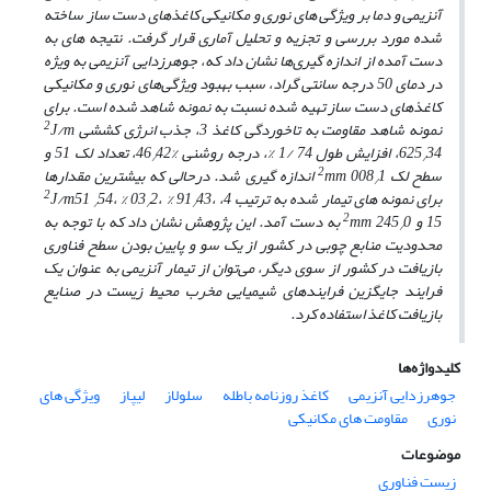
آنزیمی و دما بر ویژگی های نوری و مکانیکی کاغذهای دست ساز ساخته
شده مورد بررسی و تجزیه و تحلیل آماری قرار گرفت. نتیجه ‌های به
دست آمده از اندازه‌ گیری‌ها نشان داد که، جوهرزدایی آنزیمی به ویژه
در دمای
5
0 درجه سانتی ‌گراد، سبب بهبود ویژگی‌های نوری و مکانیکی
کاغذهای دست‌ ساز تهیه شده نسبت به نمونه شاهد شده است.
برای
2
نمونه شاهد مقاومت به تاخوردگی کاغذ 3، جذب
انرژی کششی
J/m
34، افزایش طول 74 /1 %، درجه روشنی %46
5
62
42، تعداد لک
5
1 و
/
/
2
سطح لک
1 اندازه ‌گیری شد. درحالی که
008
mm
بیشترین مقدارها
/
2
برای نمونه ‌های تیمار شده به ترتیب 4،
43،
2، % 91
4، % 03
5
1
5
J/m
/
/
/
2
5
1
و
5
24
mm
0 به ‌دست آمد. این پژوهش نشان داد که با توجه به
/
محدودیت منابع چوبی در کشور از یک سو و پایین بودن سطح فناوری
بازیافت در کشور از سوی دیگر، می‌توان از تیمار آنزیمی به ‌عنوان یک
فرایند جایگزین فرایندهای شیمیایی مخرب محیط زیست در صنایع
بازیافت کاغذ استفاده کرد.
کلیدواژه‌ها
جوهرزدایی آنزیمی
کاغذ روزنامه باطله
سلولاز
لیپاز
ویژگی های
نوری
مقاومت های مکانیکی
موضوعات
زیست فناوری