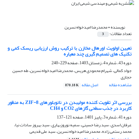
نویسنده =
محمدرضا امیدخواه نسرین
تعداد مقالات:
3
تعیین اولویت اورهال مخازن با ترکیب روش ارزیابی ریسک کمی و
تکنیک های تصمیم گیری چند معیاره
دوره 43، شماره 4، زمستان 1403، صفحه
229-240
جواد کمالی، شهرام محمودی هریس، محمدرضا امیدخواه نسرین، طه حسین
حجازی
مشاهده مقاله
اصل مقاله
870.18 K
بررسی اثر تقویت کننده مولیبدن در نانوبلورهای ZIF-8 به منظور
کاربرد در جذب سطحی گازهای CO2 و CH4
دوره 41، شماره 3، پاییز 1401، صفحه
121-137
عرفان اسدی، سید رضا حسینی، سمیه نوروزبهاری، سید بهروز سادات نیا،
محمد رستمی زاده، محمدرضا امیدخواه نسرین، سید علی قدیمی