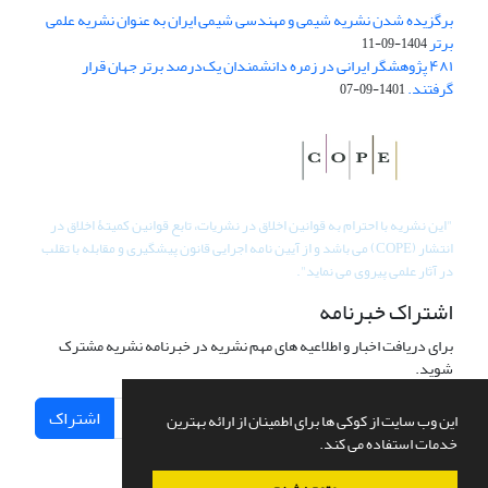
برگزیده شدن نشریه شیمی و مهندسی شیمی ایران به عنوان نشریه علمی
برتر
1404-09-11
۴۸۱ پژوهشگر ایرانی در زمره دانشمندان یک‌درصد برتر جهان قرار
گرفتند.
1401-09-07
"
این نشریه با احترام به قوانین اخلاق در نشریات، تابع قوانین کمیتۀ اخلاق در
انتشار (COPE) می باشد و از آیین نامه اجرایی قانون پیشگیری و مقابله با تقلب
در آثار علمی پیروی می نماید".
اشتراک خبرنامه
برای دریافت اخبار و اطلاعیه های مهم نشریه در خبرنامه نشریه مشترک
شوید.
اشتراک
این وب سایت از کوکی ها برای اطمینان از ارائه بهترین
خدمات استفاده می کند.