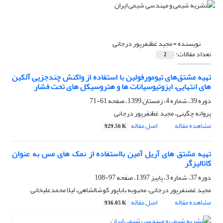
نویسنده =
مجید غظنفرپور درجانی
تعداد مقالات:
2
تهیه مشتق‌های تیومورفولین با استفاده از واکنش چندجزیی آلکین
های انتهایی، ایزوتیوسیانات ها و هتروسیکل های تحت فشار
دوره 39، شماره 4، زمستان 1399، صفحه
61-71
پروانه چگینی، مجید غظنفرپور درجانی
مشاهده مقاله
اصل مقاله
929.56 K
تهیه مشتق های آریل آمین بااستفاده از نمک های مس به عنوان
کاتالیزگر
دوره 37، شماره 3، پاییز 1397، صفحه
97-108
مجید غضنفرپور درجانی، محبوبه باباپور کوشالشاهی، لیلا محمدعلیخانی
مشاهده مقاله
اصل مقاله
936.05 K