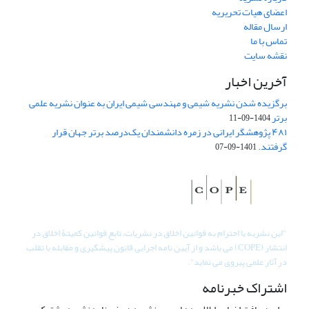
اعضای هیات تحریریه
ارسال مقاله
تماس با ما
نقشه سایت
آخرین اخبار
برگزیده شدن نشریه شیمی و مهندسی شیمی ایران به عنوان نشریه علمی
برتر
1404-09-11
۴۸۱ پژوهشگر ایرانی در زمره دانشمندان یک‌درصد برتر جهان قرار
گرفتند.
1401-09-07
"
این نشریه با احترام به قوانین اخلاق در نشریات، تابع قوانین کمیتۀ اخلاق در
انتشار (COPE) می باشد و از آیین نامه اجرایی قانون پیشگیری و مقابله با تقلب
در آثار علمی پیروی می نماید".
اشتراک خبرنامه