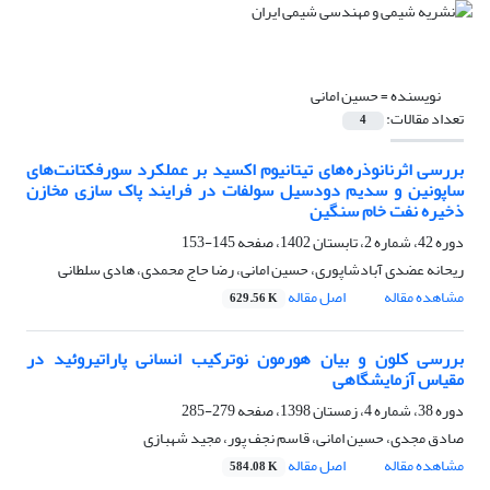
نویسنده =
حسین امانی
تعداد مقالات:
4
بررسی اثرنانوذره‌های تیتانیوم اکسید بر عملکرد سورفکتانت‌های
ساپونین و سدیم دودسیل سولفات در فرایند پاک سازی مخازن
ذخیره نفت خام سنگین
دوره 42، شماره 2، تابستان 1402، صفحه
145-153
ریحانه عضدی آبادشاپوری، حسین امانی، رضا حاج محمدی، هادی سلطانی
مشاهده مقاله
اصل مقاله
629.56 K
بررسی کلون و بیان هورمون نوترکیب انسانی پاراتیروئید در
مقیاس آزمایشگاهی
دوره 38، شماره 4، زمستان 1398، صفحه
279-285
صادق مجدی، حسین امانی، قاسم نجف پور، مجید شهبازی
مشاهده مقاله
اصل مقاله
584.08 K