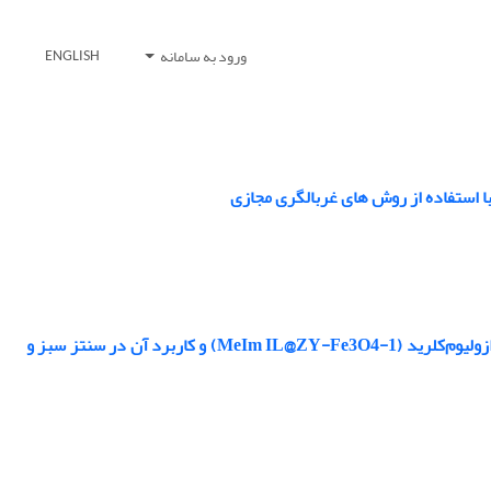
ورود به سامانه
ENGLISH
ساخت نانوکاتالیست جدید مغناطیسی زئولیت-Y عامل دار شده با مایع‌یونی N-متیل ایمیدازولیوم‌کلرید (1-MeIm IL@ZY-Fe3O4) و کاربرد آن در سنتز سبز و