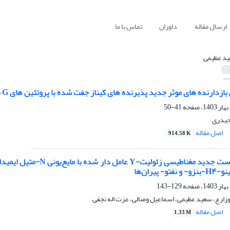
ارسال مقاله
داوران
تماس با ما
د عظیمی
نده های موثر جدید پذیرنده های کیناز جفت شده با پروتئین های G با استفاده از روش های غربالگری مجازی
41-50
حیدری
اصل مقاله
914.58 K
129-143
نوزارع، سعید عظیمی، اسماعیل وصالی، عزت اله نجفی
اصل مقاله
1.33 M