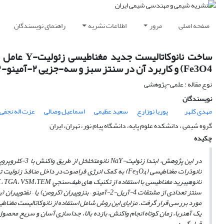
صفحه اصلی
مرور
اطلاعات نشریه
راهنمای نویسندگان
Fe3O4) و کاربرد آن در سنتز سبز و سه-جزیی ۲-آمینو-H۴-بنزو- و نفتو- پیران‌ها
نوع مقاله : علمی-پژوهشی
نویسندگان
مهدی کلهر
پوریا نوزارع
سعید عظیمی
اسماعیل وصالی
عزت اله نجفی
گروه شیمی ، دانشکده علوم پایه، دانشگاه پیام نور، تهران، ایران
چکیده
نانوذرات مغناطیسی (Fe
O
) به کمک انرژی فراصوت در داخل منافذ زئولیت تشکیل
3
4
سنتز تعدادی از مشتقات 4-آریل-2-آمینو – بنزوپیران 
مورد بررسی قرار گرفت. مزایای این روش شامل استفاده از نانوکاتالیست مغناط
یک آهن­ربا، زمان کوتاه انجام واکنش، بازده بالا، جداسازی آسان و سریع م
قرار گیرد.