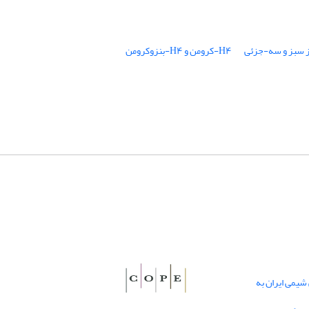
 سبز و سه-جزئی
H۴-کرومن و H۴-بنزوکرومن
یمی ایران به