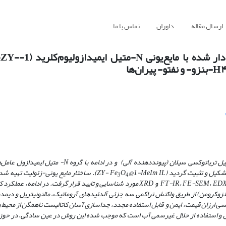
ارسال مقاله
داوران
تماس با ما
ساخت نانوکاتالیست جدید مغناطیسی
در این پژوهش، ابتدا زئولیت-NaY نانومتخلخل از طریق واکنش با 3-کلروپروپیل تری­اتوکسی سیلان (پیونددهند
 و تثبیت گردید (ZY- Fe
O
@1-MeIm IL). ساختار مایع یونی-زئولیت تهیه
3
4
نانوهیبرید مغناطیسی با استفاده از تکنیک­ های ﻃﻴﻒﺳﻨﺠﻲ FT-IR، FE-SEM، EDX، TGA، VSM،TEM و XRD مورد شناسایی و تایید قرار گرفت
(کرومن) یا – نفتوپیران (بنزوکرومن) از طریق واکنش تراکمی سه جزئی آلدئیدهای آروماتیک، مالنونیتریل و دی
یسی ارزان­ قیمت، ایمن و قابل استفاده مجدد، جداسازی آسان کاتالیست ناهمگن از محیط
حصول و استفاده از حلال غیرسمی آب است که موجب شده این روش در عین سادگی، در حو