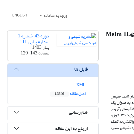
ورود به سامانه
ENGLISH
 زئولیت-Y عامل دار شده با مایع‌یونی N-متیل ایمیدازولیوم‌کلرید (1-MeIm IL@ZY-
دوره 43، شماره 1 -
شماره پیاپی 111
بهار 1403
صفحه
129-143
فایل ها
XML
اصل مقاله
1.33 M
ه آلی) و در ادامه با گروه N- متیل ایمیدازول عامل‌دار شد. سپس
 شده به عنوان یک
. در ادامه، عملکرد کاتالیستی آن در
هم رسانی
مدون یا بتانفتول،
 واکنش به کمک
زه «شیمی سبز»
ارجاع به این مقاله