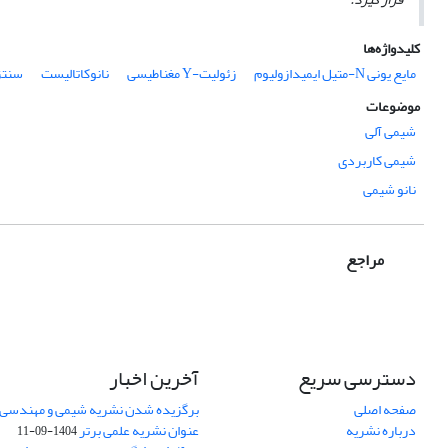
کلیدواژه‌ها
مایع یونی N-متیل ایمیدازولیوم
زئولیت-Y مغناطیسی
نانوکاتالیست
سنتز
موضوعات
شیمی آلی
شیمی کاربردی
نانو شیمی
مراجع
دسترسی سریع
آخرین اخبار
صفحه اصلی
برگزیده شدن نشریه شیمی و مهندسی ش
درباره نشریه
عنوان نشریه علمی برتر
1404-09-11