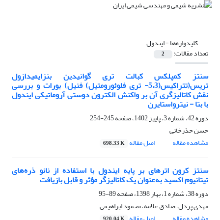
کلیدواژه‌ها =
ایندول
تعداد مقالات:
2
سنتز کمپلکس کبالت تری گوانیدین بنزایمیدازول
تریس(تتراکیس(5،3- تری فلوئورومتیل) فنیل) بورات و بررسی
نقش کاتالیزگری آن بر واکنش الکترون دوستی آروماتیکی ایندول
با بتا - نیترواستایرن
دوره 42، شماره 3، پاییز 1402، صفحه
245-254
حسن حذرخانی
مشاهده مقاله
اصل مقاله
698.33 K
سنتز کرون اترهای بر پایه ایندول با استفاده از نانو ذره‌های
تیتانیوم اکسید به‌عنوان یک کاتالیزگر مؤثر و قابل بازیافت
دوره 38، شماره 1، بهار 1398، صفحه
89-95
مهدی پردل، صادق علامه، محمود ابراهیمی
مشاهده مقاله
اصل مقاله
920.04 K