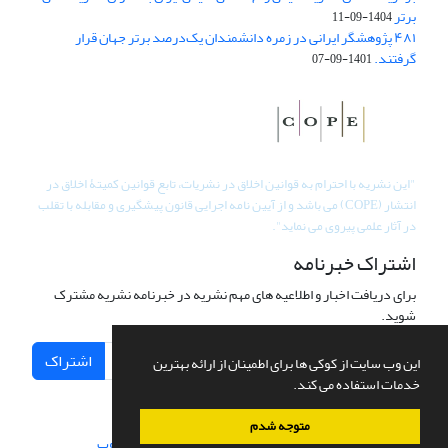
برتر
1404-09-11
۴۸۱ پژوهشگر ایرانی در زمره دانشمندان یک‌درصد برتر جهان قرار
گرفتند.
1401-09-07
"
این نشریه با احترام به قوانین اخلاق در نشریات، تابع قوانین کمیتۀ اخلاق در
انتشار (COPE) می باشد و از آیین نامه اجرایی قانون پیشگیری و مقابله با تقلب
در آثار علمی پیروی می نماید".
اشتراک خبرنامه
برای دریافت اخبار و اطلاعیه های مهم نشریه در خبرنامه نشریه مشترک
شوید.
اشتراک
این وب سایت از کوکی ها برای اطمینان از ارائه بهترین
خدمات استفاده می کند.
متوجه شدم
سامانه مدیریت نشریات علمی.
طراحی و پیاده سازی از
سیناوب