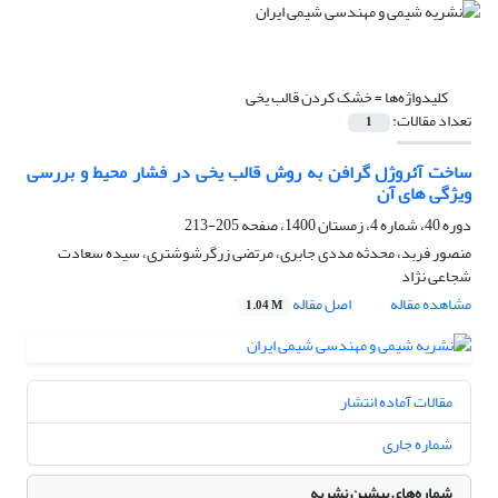
کلیدواژه‌ها =
خشک کردن قالب یخی
تعداد مقالات:
1
ساخت آئروژل گرافن به روش قالب یخی در فشار محیط و بررسی
ویژگی های آن
دوره 40، شماره 4، زمستان 1400، صفحه
205-213
منصور فربد، محدثه مددی جابری، مرتضی زرگرشوشتری، سیده سعادت
شجاعی نژاد
مشاهده مقاله
اصل مقاله
1.04 M
مقالات آماده انتشار
شماره جاری
شماره‌های پیشین نشریه