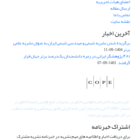
اعضای هیات تحریریه
ارسال مقاله
تماس با ما
نقشه سایت
آخرین اخبار
برگزیده شدن نشریه شیمی و مهندسی شیمی ایران به عنوان نشریه علمی
برتر
1404-09-11
۴۸۱ پژوهشگر ایرانی در زمره دانشمندان یک‌درصد برتر جهان قرار
گرفتند.
1401-09-07
"
این نشریه با احترام به قوانین اخلاق در نشریات، تابع قوانین کمیتۀ اخلاق در
انتشار (COPE) می باشد و از آیین نامه اجرایی قانون پیشگیری و مقابله با تقلب
در آثار علمی پیروی می نماید".
اشتراک خبرنامه
برای دریافت اخبار و اطلاعیه های مهم نشریه در خبرنامه نشریه مشترک