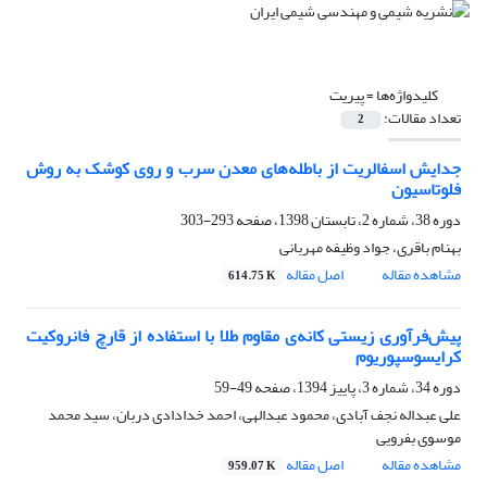
کلیدواژه‌ها =
پیریت
تعداد مقالات:
2
جدایش اسفالریت از باطله‌های معدن سرب و روی کوشک به روش
فلوتاسیون
دوره 38، شماره 2، تابستان 1398، صفحه
293-303
بهنام باقری، جواد وظیفه مهربانی
مشاهده مقاله
اصل مقاله
614.75 K
پیش‌فرآوری زیستی کانه‌ی مقاوم طلا با استفاده از قارچ فانروکیت
کرایسوسپوریوم
دوره 34، شماره 3، پاییز 1394، صفحه
49-59
علی عبداله نجف آبادی، محمود عبدالهی، احمد خدادادی دربان، سید محمد
موسوی بفرویی
مشاهده مقاله
اصل مقاله
959.07 K