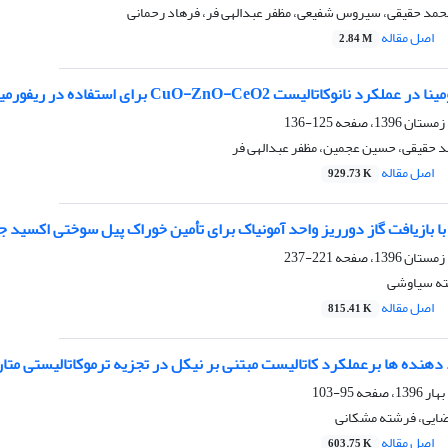
حمد حقیقی، سیروس شفیعی، مظفر عبدالهی فر، فرهاد رحمانی
اصل مقاله
2.84 M
تالیست CuO-ZnO-CeO2 برای استفاده در ریفورمینگ متانول در حضور بخار آب
125-136
د حقیقی، حسین عجمین، مظفر عبدالهی فر
اصل مقاله
929.73 K
ا بازیافت گاز دورریز واحد آمونیاک برای تأمین خوراک پیل سوختی اکسید ج
221-237
ته سیاوشی
اصل مقاله
815.41 K
د دهنده ها برعملکرد کاتالیست مبتنی بر نیکل در تجزیه ترموکاتالیستی متا
95-103
رضایی، فرشته مشکانی
اصل مقاله
603.75 K