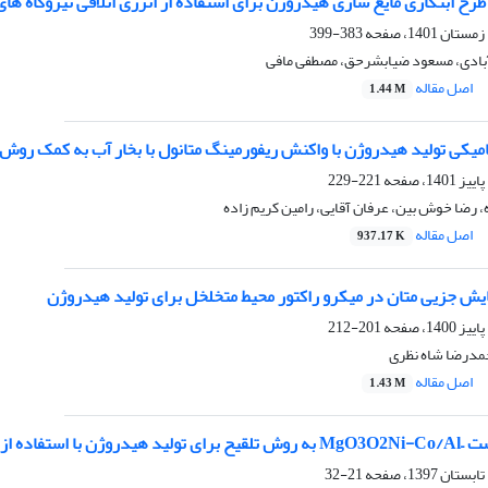
ح ابتکاری مایع سازی هیدروژن برای استفاده از انرژی اتلافی نیروگاه های
383-399
بادی، مسعود ضیابشرحق، مصطفی مافی
اصل مقاله
1.44 M
امیکی تولید هیدروژن با واکنش ریفورمینگ متانول با بخار آب به کمک روش
221-229
، رضا خوش بین، عرفان آقایی، رامین کریم زاده
اصل مقاله
937.17 K
ش جزیی متان در میکرو راکتور محیط متخلخل برای تولید هیدروژن
201-212
حمدرضا شاه نظری
اصل مقاله
1.43 M
یند ریفورمینگ خشک متان
21-32