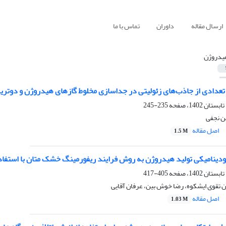
ارسال مقاله
داوران
تماس با ما
یدروژن
دادی از جاذب‌های زئولیتی در جداسازی مخلوط گازهای هیدروژن و دوتریم ب
235-245
ن نجفی
اصل مقاله
1.5 M
رمودینامیکی تولید هیدروژن به روش فرایند ریفورمینگ خشک متان با استفا
405-417
ان تقوی ایشکوه، رضا خوش بین، عرفان آقایی
اصل مقاله
1.03 M