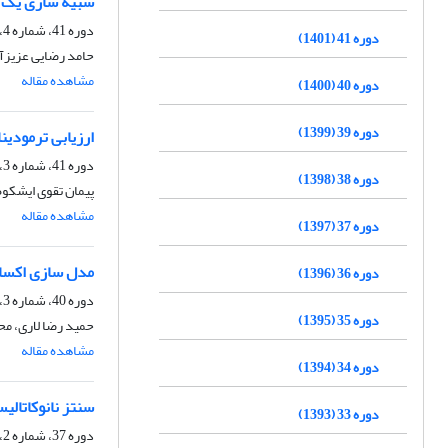
شبیه سازی یک طر
دوره 41، شماره 4، زمستان 1401، صفحه
دوره 41 (1401)
حامد رضایی عزیزآ
مشاهده مقاله
دوره 40 (1400)
دوره 39 (1399)
ارزیابی ترمودین
دوره 41، شماره 3، پاییز 1401، صفحه
دوره 38 (1398)
پیمان تقوی ایشکوه
مشاهده مقاله
دوره 37 (1397)
مدل سازی اکسای
دوره 36 (1396)
دوره 40، شماره 3، پاییز 1400، صفحه
دوره 35 (1395)
حمید رضا لاری، م
مشاهده مقاله
دوره 34 (1394)
سنتز نانوکاتالیست –MgO3O2Ni-Co/Al به روش تلقیح برای تولید هیدروژن با استفاده از فرا
دوره 33 (1393)
دوره 37، شماره 2، تابستان 1397، صفحه