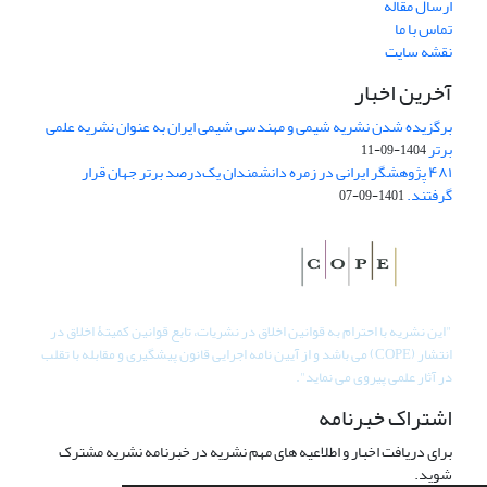
ارسال مقاله
تماس با ما
نقشه سایت
آخرین اخبار
برگزیده شدن نشریه شیمی و مهندسی شیمی ایران به عنوان نشریه علمی
برتر
1404-09-11
۴۸۱ پژوهشگر ایرانی در زمره دانشمندان یک‌درصد برتر جهان قرار
گرفتند.
1401-09-07
"
این نشریه با احترام به قوانین اخلاق در نشریات، تابع قوانین کمیتۀ اخلاق در
انتشار (COPE) می باشد و از آیین نامه اجرایی قانون پیشگیری و مقابله با تقلب
در آثار علمی پیروی می نماید".
اشتراک خبرنامه
برای دریافت اخبار و اطلاعیه های مهم نشریه در خبرنامه نشریه مشترک
شوید.