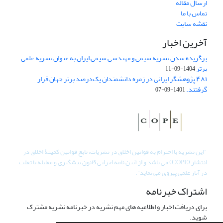
ارسال مقاله
تماس با ما
نقشه سایت
آخرین اخبار
برگزیده شدن نشریه شیمی و مهندسی شیمی ایران به عنوان نشریه علمی
برتر
1404-09-11
۴۸۱ پژوهشگر ایرانی در زمره دانشمندان یک‌درصد برتر جهان قرار
گرفتند.
1401-09-07
"
این نشریه با احترام به قوانین اخلاق در نشریات، تابع قوانین کمیتۀ اخلاق در
انتشار (COPE) می باشد و از آیین نامه اجرایی قانون پیشگیری و مقابله با تقلب
در آثار علمی پیروی می نماید".
اشتراک خبرنامه
برای دریافت اخبار و اطلاعیه های مهم نشریه در خبرنامه نشریه مشترک
شوید.