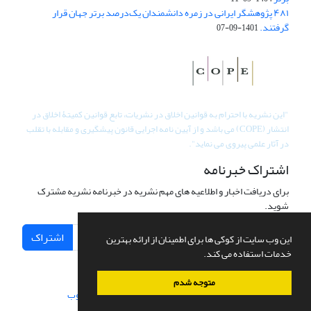
۴۸۱ پژوهشگر ایرانی در زمره دانشمندان یک‌درصد برتر جهان قرار
گرفتند.
1401-09-07
"
این نشریه با احترام به قوانین اخلاق در نشریات، تابع قوانین کمیتۀ اخلاق در
انتشار (COPE) می باشد و از آیین نامه اجرایی قانون پیشگیری و مقابله با تقلب
در آثار علمی پیروی می نماید".
اشتراک خبرنامه
برای دریافت اخبار و اطلاعیه های مهم نشریه در خبرنامه نشریه مشترک
شوید.
اشتراک
این وب سایت از کوکی ها برای اطمینان از ارائه بهترین
خدمات استفاده می کند.
متوجه شدم
سامانه مدیریت نشریات علمی.
طراحی و پیاده سازی از
سیناوب